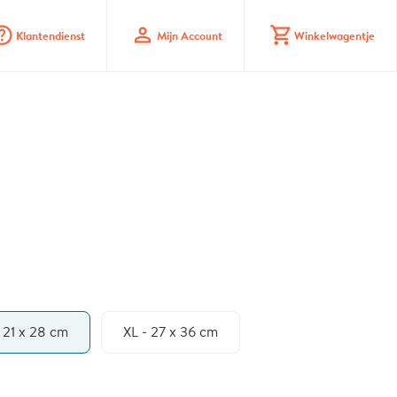
_mark_circle
profile
shopping_cart
Klantendienst
Mijn Account
Winkelwagentje
- 21 x 28 cm
XL - 27 x 36 cm