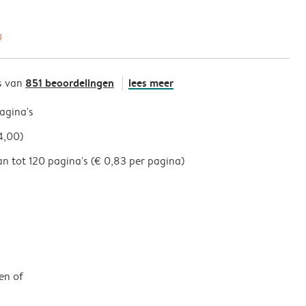
g
851 beoordelingen
lees meer
s van
pagina's
4,00)
an tot 120 pagina's (€ 0,83 per pagina)
en of