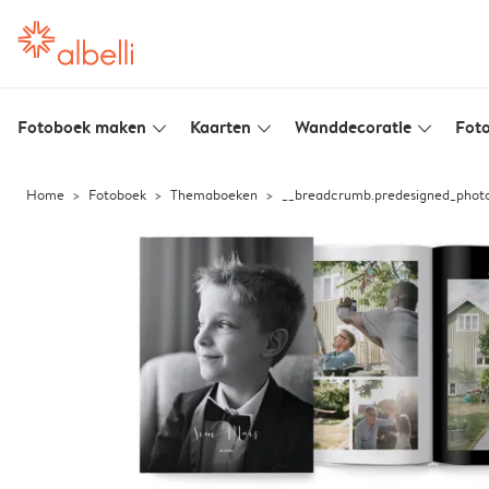
Fotoboek maken
Kaarten
Wanddecoratie
Foto
slim_arrow_down
slim_arrow_down
slim_arrow_down
Home
Fotoboek
Themaboeken
__breadcrumb.predesigned_pho