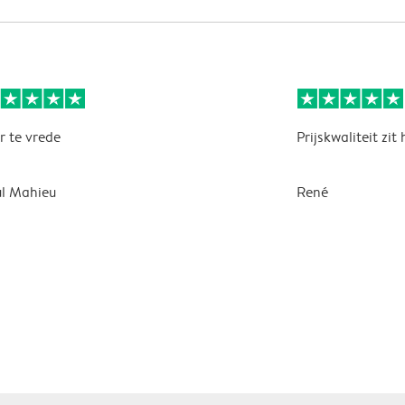
r te vrede
Prijskwaliteit zit
l Mahieu
René