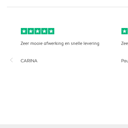
Zeer mooie afwerking en snelle levering
Zee
slim_arrow_left
CARINA
Pau