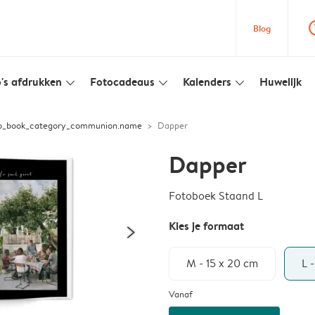
question
Blog
's afdrukken
Fotocadeaus
Kalenders
Huwelijk
slim_arrow_down
slim_arrow_down
slim_arrow_down
to_book_category_communion.name
Dapper
Dapper
Fotoboek Staand L
Kies je formaat
M - 15 x 20 cm
L 
Vanaf