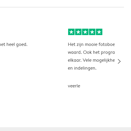
 het heel goed.
Het zijn mooie fotoboeken, hu
waard. Ook het programma zit
slim_arrow_right
elkaar. Vele mogelijkheden, a
en indelingen.
veerle