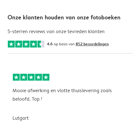
Onze klanten houden van onze fotoboeken
5-sterren reviews van onze tevreden klanten
4.6
op basis van
852 beoordelingen
Mooie afwerking en vlotte thuislevering zoals
m
beloofd. Top !
o
Lutgart
v