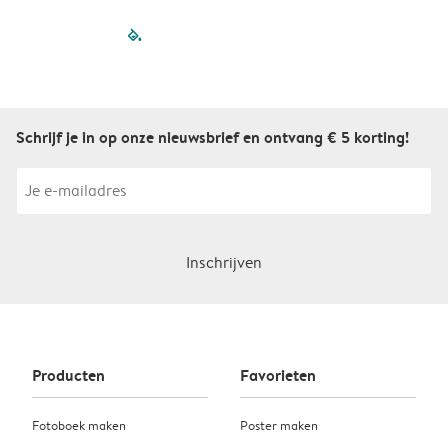
filled-pagination
outlined-paginatio
outlined-paginat
outlined-pagin
outlined-pag
outlined-p
Schrijf je in op onze nieuwsbrief en ontvang € 5 korting!
Inschrijven
Producten
Favorieten
Fotoboek maken
Poster maken