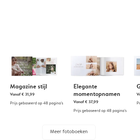
Magazine stijl
Elegante
G
momentopnamen
Vanaf
€ 31,99
V
Vanaf
€ 37,99
Prijs gebaseerd op 48 pagina's
P
Prijs gebaseerd op 48 pagina's
Meer fotoboeken