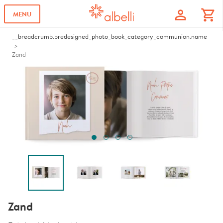
profile
shopping_cart
MENU
__breadcrumb.predesigned_photo_book_category_communion.name
Zand
Zand