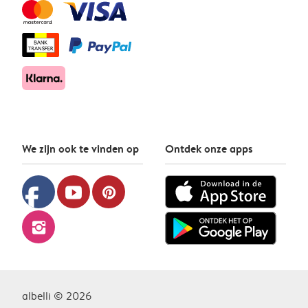
We zijn ook te vinden op
Ontdek onze apps
facebook
youtube
pinterest
instagram
albelli © 2026