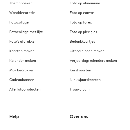
Themaboeken
Foto op aluminium
Wanddecoratie
Foto op canvas
Fotocollage
Foto op forex
Fotocollage met lijst
Foto op plexiglas
Foto’s afdrukken
Bedankkaartjes
Kaarten maken
Uitnodigingen maken
Kalender maken
Verjaardagskalenders maken
Mok bedrukken
Kerstkaarten
Cadeaubonnen
Nieuwjaarskaarten
Alle fotoproducten
Trouwalbum
Help
Over ons