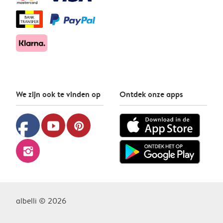
We zijn ook te vinden op
Ontdek onze apps
facebook
youtube
pinterest
instagram
albelli © 2026