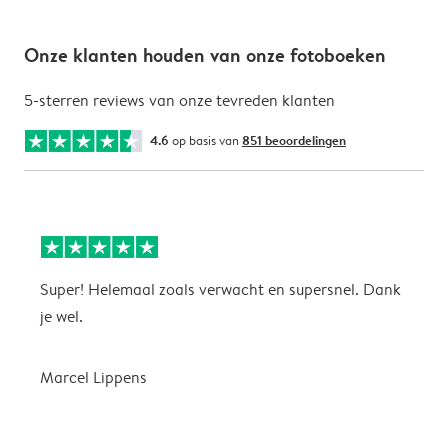
Onze klanten houden van onze fotoboeken
5-sterren reviews van onze tevreden klanten
4.6
op basis van
851 beoordelingen
Super! Helemaal zoals verwacht en supersnel. Dank
G
je wel.
Marcel Lippens