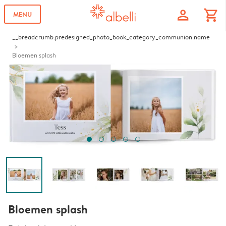
profile
shopping_cart
MENU
__breadcrumb.predesigned_photo_book_category_communion.name
Bloemen splash
Bloemen splash