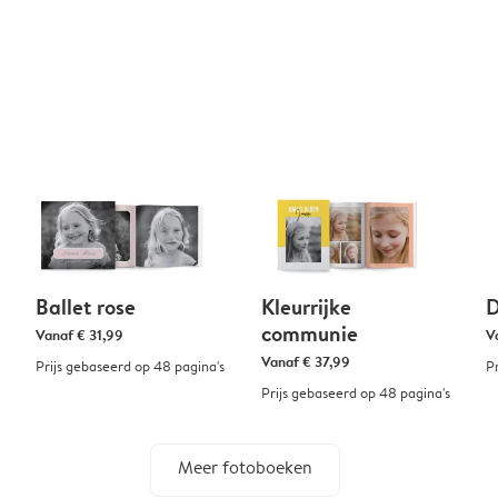
Ballet rose
Kleurrijke
D
communie
Vanaf
€ 31,99
V
Vanaf
€ 37,99
Prijs gebaseerd op 48 pagina's
P
Prijs gebaseerd op 48 pagina's
Meer fotoboeken