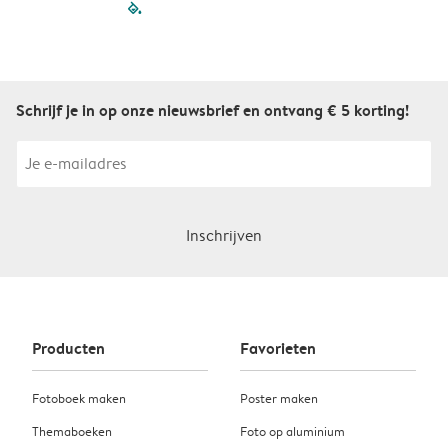
filled-pagination
outlined-paginatio
outlined-paginat
outlined-pagin
outlined-pag
outlined-p
Schrijf je in op onze nieuwsbrief en ontvang € 5 korting!
Inschrijven
Producten
Favorieten
Fotoboek maken
Poster maken
Themaboeken
Foto op aluminium