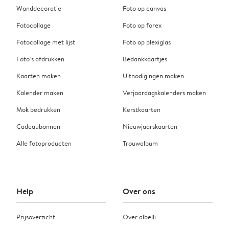
Wanddecoratie
Foto op canvas
Fotocollage
Foto op forex
Fotocollage met lijst
Foto op plexiglas
Foto’s afdrukken
Bedankkaartjes
Kaarten maken
Uitnodigingen maken
Kalender maken
Verjaardagskalenders maken
Mok bedrukken
Kerstkaarten
Cadeaubonnen
Nieuwjaarskaarten
Alle fotoproducten
Trouwalbum
Help
Over ons
Prijsoverzicht
Over albelli