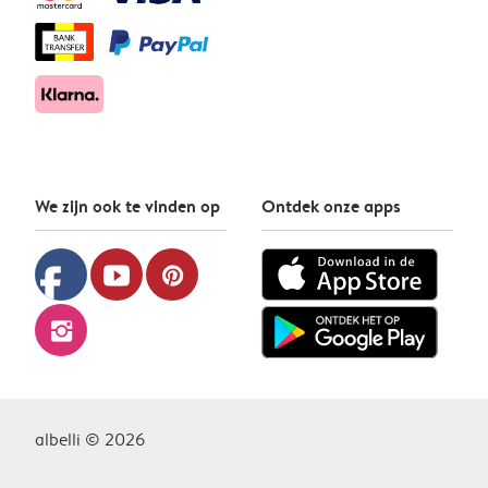
We zijn ook te vinden op
Ontdek onze apps
facebook
youtube
pinterest
instagram
albelli © 2026