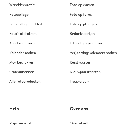
Wanddecoratie
Foto op canvas
Fotocollage
Foto op forex
Fotocollage met lijst
Foto op plexiglas
Foto’s afdrukken
Bedankkaartjes
Kaarten maken
Uitnodigingen maken
Kalender maken
Verjaardagskalenders maken
Mok bedrukken
Kerstkaarten
Cadeaubonnen
Nieuwjaarskaarten
Alle fotoproducten
Trouwalbum
Help
Over ons
Prijsoverzicht
Over albelli