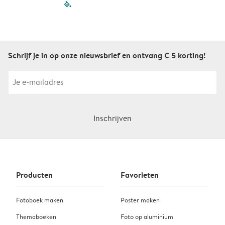
filled-pagination
outlined-paginatio
outlined-paginat
outlined-pagin
outlined-pag
outlined-p
Schrijf je in op onze nieuwsbrief en ontvang € 5 korting!
Inschrijven
Producten
Favorieten
Fotoboek maken
Poster maken
Themaboeken
Foto op aluminium