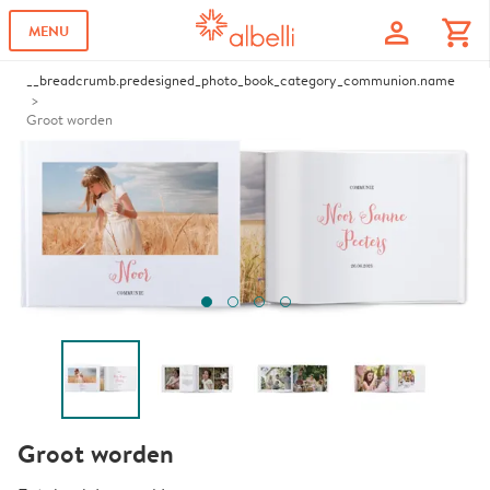
profile
shopping_cart
MENU
__breadcrumb.predesigned_photo_book_category_communion.name
Groot worden
Groot worden