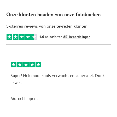
Onze klanten houden van onze fotoboeken
5-sterren reviews van onze tevreden klanten
4.6
op basis van
851 beoordelingen
Super! Helemaal zoals verwacht en supersnel. Dank
G
je wel.
Marcel Lippens