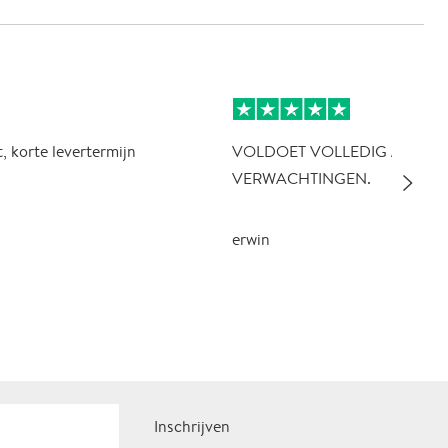
, korte levertermijn
VOLDOET VOLLEDIG AAN D
slim_arrow_right
VERWACHTINGEN.
erwin
Inschrijven