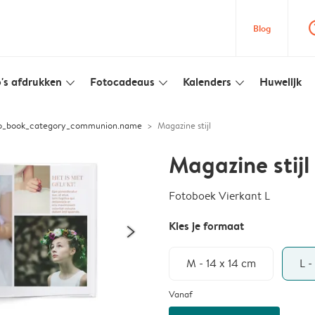
question
Blog
's afdrukken
Fotocadeaus
Kalenders
Huwelijk
slim_arrow_down
slim_arrow_down
slim_arrow_down
to_book_category_communion.name
Magazine stijl
Magazine stijl
Fotoboek Vierkant L
Kies je formaat
M - 14 x 14 cm
L -
Vanaf