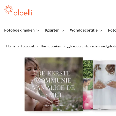
Fotoboek maken
Kaarten
Wanddecoratie
Foto
slim_arrow_down
slim_arrow_down
slim_arrow_down
Home
Fotoboek
Themaboeken
__breadcrumb.predesigned_pho