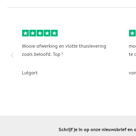
Mooie afwerking en vlotte thuislevering
moo
slim_arrow_left
zoals beloofd. Top !
te 
Lutgart
van
Schrijf je in op onze nieuwsbrief en