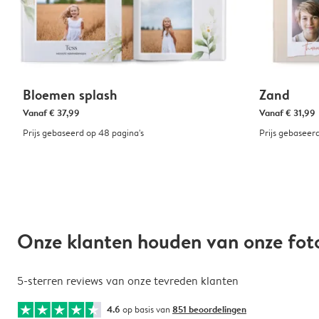
Bloemen splash
Zand
Vanaf
€ 37,99
Vanaf
€ 31,99
Prijs gebaseerd op 48 pagina's
Prijs gebaseer
Onze klanten houden van onze fo
5-sterren reviews van onze tevreden klanten
4.6
op basis van
851 beoordelingen