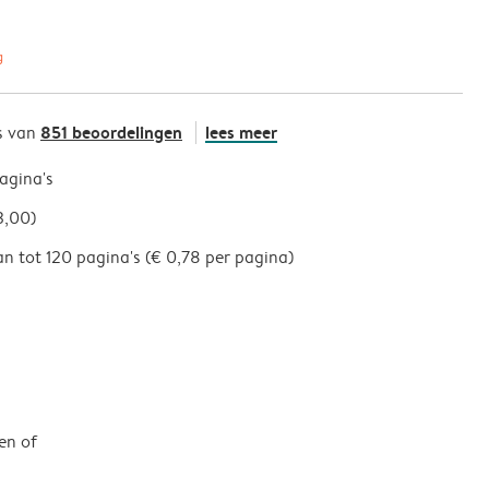
g
851 beoordelingen
lees meer
s van
pagina's
3,00)
an tot 120 pagina's (€ 0,78 per pagina)
en of