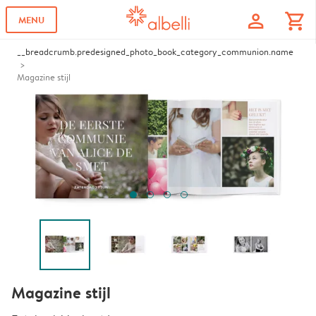
profile
shopping_cart
MENU
__breadcrumb.predesigned_photo_book_category_communion.name
Magazine stijl
Magazine stijl