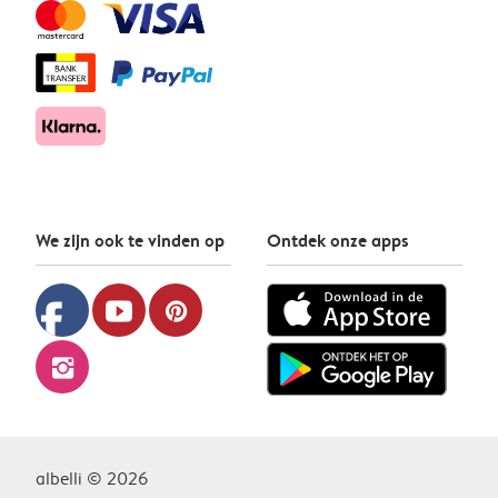
We zijn ook te vinden op
Ontdek onze apps
facebook
youtube
pinterest
instagram
albelli © 2026