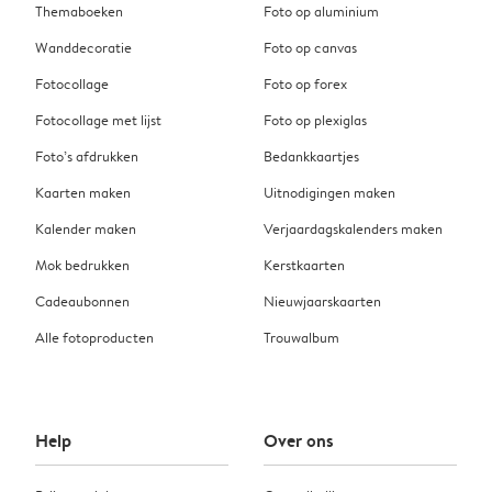
Themaboeken
Foto op aluminium
Wanddecoratie
Foto op canvas
Fotocollage
Foto op forex
Fotocollage met lijst
Foto op plexiglas
Foto’s afdrukken
Bedankkaartjes
Kaarten maken
Uitnodigingen maken
Kalender maken
Verjaardagskalenders maken
Mok bedrukken
Kerstkaarten
Cadeaubonnen
Nieuwjaarskaarten
Alle fotoproducten
Trouwalbum
Help
Over ons