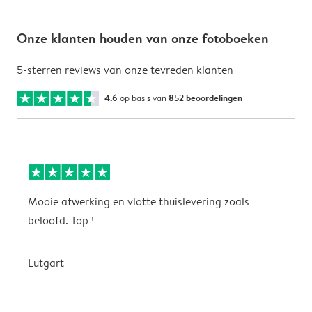
Onze klanten houden van onze fotoboeken
5-sterren reviews van onze tevreden klanten
4.6
op basis van
852 beoordelingen
Mooie afwerking en vlotte thuislevering zoals
m
beloofd. Top !
o
Lutgart
v