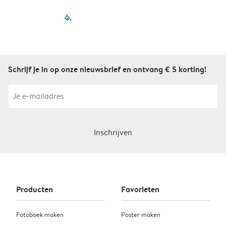
filled-pagination
outlined-paginatio
outlined-paginat
outlined-pagin
outlined-pag
outlined-p
Schrijf je in op onze nieuwsbrief en ontvang € 5 korting!
Inschrijven
Producten
Favorieten
Fotoboek maken
Poster maken