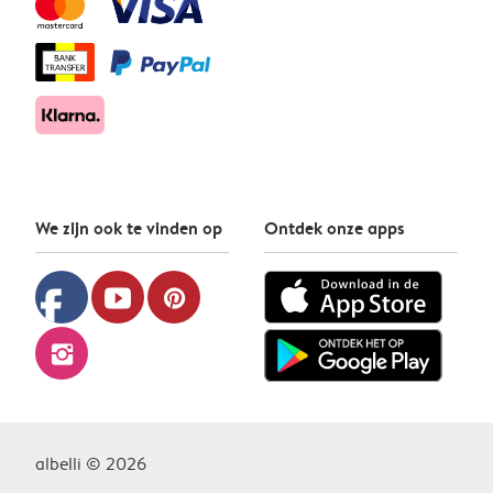
We zijn ook te vinden op
Ontdek onze apps
facebook
youtube
pinterest
instagram
albelli © 2026