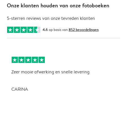
Onze klanten houden van onze fotoboeken
5-sterren reviews van onze tevreden klanten
4.6
op basis van
852 beoordelingen
Zeer mooie afwerking en snelle levering
Z
CARINA
P