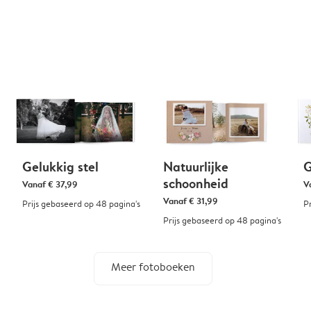
Gelukkig stel
Natuurlijke
G
schoonheid
Vanaf
€ 37,99
V
Vanaf
€ 31,99
Prijs gebaseerd op 48 pagina's
P
Prijs gebaseerd op 48 pagina's
Meer fotoboeken