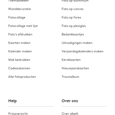
Themaboeken
Foto op aluminium
Wanddecoratie
Foto op canvas
Fotocollage
Foto op forex
Fotocollage met lijst
Foto op plexiglas
Foto’s afdrukken
Bedankkaartjes
Kaarten maken
Uitnodigingen maken
Kalender maken
Verjaardagskalenders maken
Mok bedrukken
Kerstkaarten
Cadeaubonnen
Nieuwjaarskaarten
Alle fotoproducten
Trouwalbum
Help
Over ons
Prijsoverzicht
Over albelli