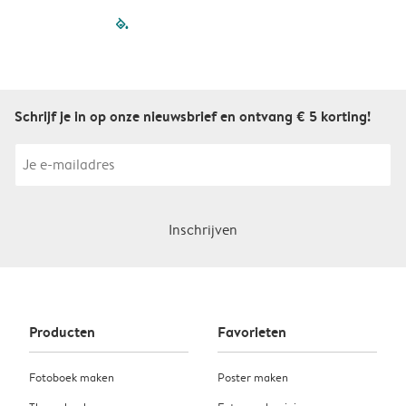
filled-pagination
outlined-paginatio
outlined-paginat
outlined-pagin
outlined-pag
outlined-p
Schrijf je in op onze nieuwsbrief en ontvang € 5 korting!
Inschrijven
Producten
Favorieten
Fotoboek maken
Poster maken