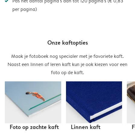
Pas het aantal pagina's aan tot 120 pagina's (€ 0,83
per pagina)
Onze kaftopties
Maak je fotoboek nog specialer met je favoriete kaft.
Naast een linnen of leren kaft kun je ook kiezen voor een
foto op de kaft.
Foto op zachte kaft
Linnen kaft
F