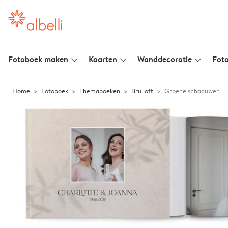
Fotoboek maken
Kaarten
Wanddecoratie
Foto
slim_arrow_down
slim_arrow_down
slim_arrow_down
Home
Fotoboek
Themaboeken
Bruiloft
Groene schaduwen