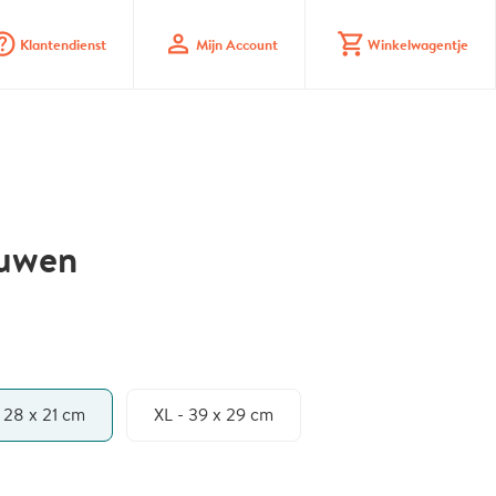
_mark_circle
profile
shopping_cart
Klantendienst
Mijn Account
Winkelwagentje
duwen
- 28 x 21 cm
XL - 39 x 29 cm