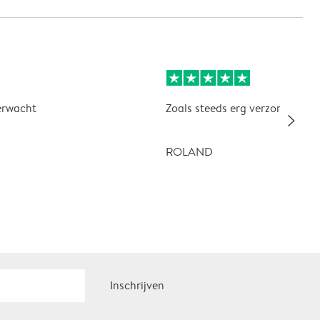
erwacht
Zoals steeds erg verzorgd en kw
slim_arrow_right
ROLAND
Inschrijven