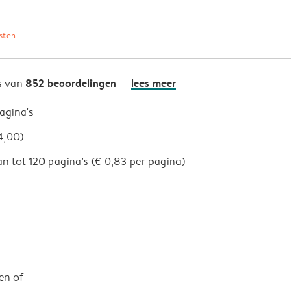
sten
852 beoordelingen
lees meer
s van
pagina's
4,00)
an tot 120 pagina's (€ 0,83 per pagina)
en of