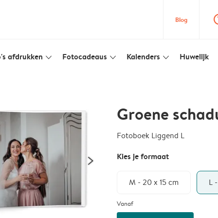
question
Blog
's afdrukken
Fotocadeaus
Kalenders
Huwelijk
slim_arrow_down
slim_arrow_down
slim_arrow_down
Groene scha
Fotoboek Liggend L
Kies je formaat
M - 20 x 15 cm
L 
Vanaf