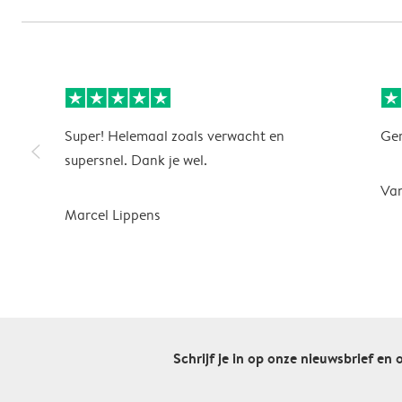
Super! Helemaal zoals verwacht en
Gem
slim_arrow_left
supersnel. Dank je wel.
Va
Marcel Lippens
Schrijf je in op onze nieuwsbrief en