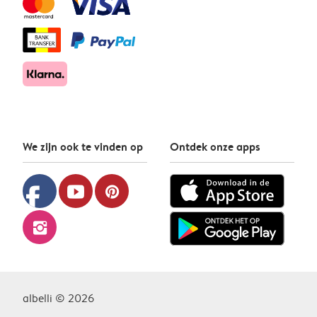
We zijn ook te vinden op
Ontdek onze apps
facebook
youtube
pinterest
instagram
albelli © 2026