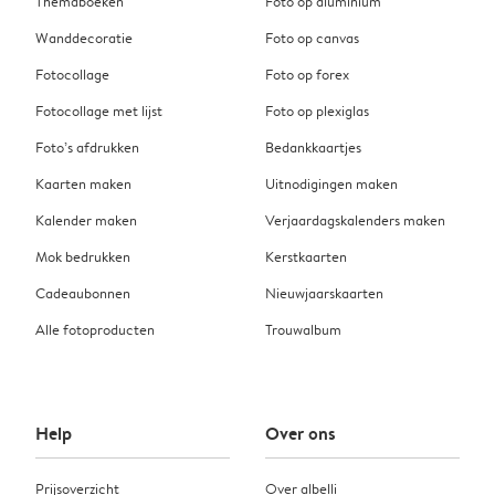
Themaboeken
Foto op aluminium
Wanddecoratie
Foto op canvas
Fotocollage
Foto op forex
Fotocollage met lijst
Foto op plexiglas
Foto’s afdrukken
Bedankkaartjes
Kaarten maken
Uitnodigingen maken
Kalender maken
Verjaardagskalenders maken
Mok bedrukken
Kerstkaarten
Cadeaubonnen
Nieuwjaarskaarten
Alle fotoproducten
Trouwalbum
Help
Over ons
Prijsoverzicht
Over albelli