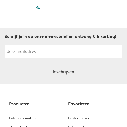
filled-pagination
outlined-paginatio
outlined-paginat
outlined-pagin
outlined-pag
outlined-p
Schrijf je in op onze nieuwsbrief en ontvang € 5 korting!
Inschrijven
Producten
Favorieten
Fotoboek maken
Poster maken