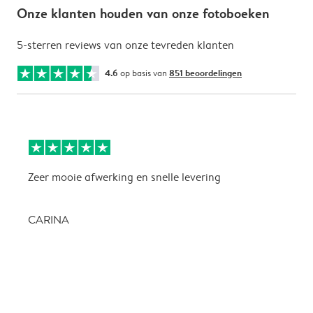
Onze klanten houden van onze fotoboeken
5-sterren reviews van onze tevreden klanten
4.6
op basis van
851 beoordelingen
Zeer mooie afwerking en snelle levering
Z
CARINA
P