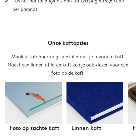
Pas het aantal pagina's aan tot 120 pagina's (€ 0,83
per pagina)
Onze kaftopties
Maak je fotoboek nog specialer met je favoriete kaft.
Naast een linnen of leren kaft kun je ook kiezen voor een
foto op de kaft.
Foto op zachte kaft
Linnen kaft
F