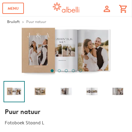
profile
shopping_cart
MENU
Bruiloft
Puur natuur
Puur natuur
Fotoboek Staand L