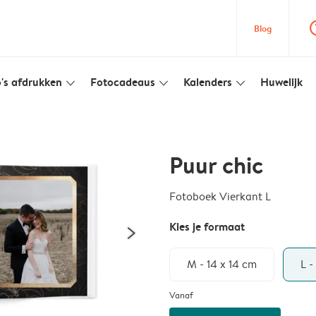
question
Blog
's afdrukken
Fotocadeaus
Kalenders
Huwelijk
slim_arrow_down
slim_arrow_down
slim_arrow_down
Puur chic
Fotoboek Vierkant L
Kies je formaat
M - 14 x 14 cm
L -
Vanaf