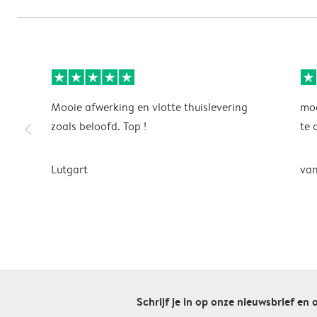
Mooie afwerking en vlotte thuislevering
moo
slim_arrow_left
zoals beloofd. Top !
te 
Lutgart
van
Schrijf je in op onze nieuwsbrief en