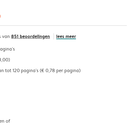
g
851 beoordelingen
lees meer
s van
pagina's
3,00)
an tot 120 pagina's (€ 0,78 per pagina)
en of