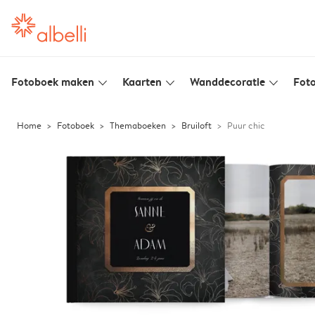
Fotoboek maken
Kaarten
Wanddecoratie
Foto
slim_arrow_down
slim_arrow_down
slim_arrow_down
Home
Fotoboek
Themaboeken
Bruiloft
Puur chic