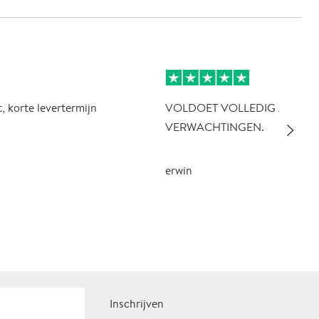
, korte levertermijn
VOLDOET VOLLEDIG AAN D
slim_arrow_right
VERWACHTINGEN.
erwin
Inschrijven