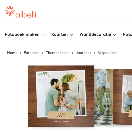
Fotoboek maken
Kaarten
Wanddecoratie
Foto
slim_arrow_down
slim_arrow_down
slim_arrow_down
Home
Fotoboek
Themaboeken
Jaarboek
Knipselboek