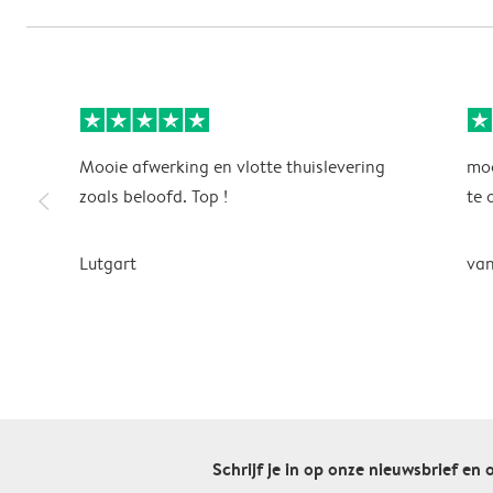
Mooie afwerking en vlotte thuislevering
moo
slim_arrow_left
zoals beloofd. Top !
te 
Lutgart
van
Schrijf je in op onze nieuwsbrief en