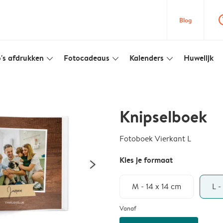
question
Blog
's afdrukken
Fotocadeaus
Kalenders
Huwelijk
slim_arrow_down
slim_arrow_down
slim_arrow_down
Knipselboek
Fotoboek Vierkant L
Kies je formaat
M - 14 x 14 cm
L -
Vanaf