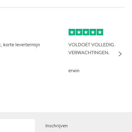
, korte levertermijn
VOLDOET VOLLEDIG AAN D
slim_arrow_right
VERWACHTINGEN.
erwin
Inschrijven