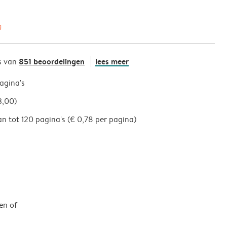
g
851 beoordelingen
lees meer
s van
pagina's
3,00)
an tot 120 pagina's (€ 0,78 per pagina)
en of