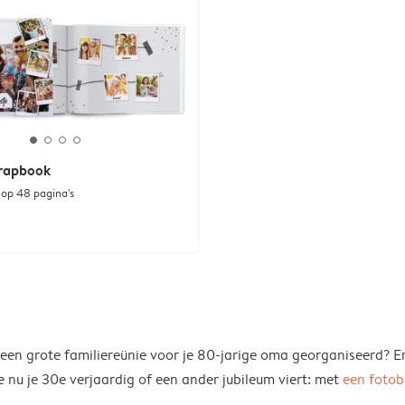
crapbook
 op 48 pagina's
f een grote familiereünie voor je 80-jarige oma georganiseerd? E
 nu je 30e verjaardig of een ander jubileum viert: met
een foto