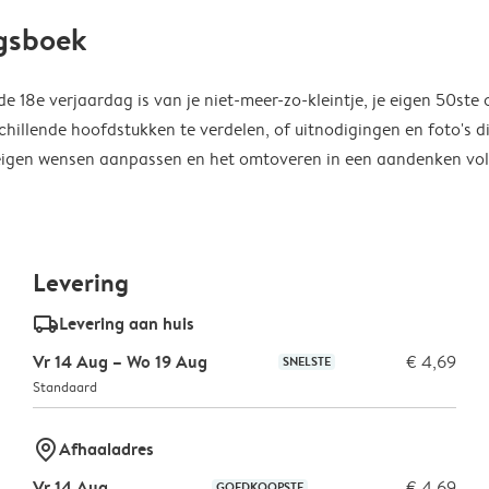
agsboek
 18e verjaardag is van je niet-meer-zo-kleintje, je eigen 50ste 
chillende hoofdstukken te verdelen, of uitnodigingen en foto's d
je eigen wensen aanpassen en het omtoveren in een aandenken vo
Levering
delivery_standard_v2
Levering aan huis
Vr 14 Aug – Wo 19 Aug
€ 4,69
SNELSTE
Standaard
marker-pin
Afhaaladres
Vr 14 Aug.
€ 4,69
GOEDKOOPSTE