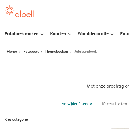
Fotoboek maken
Kaarten
Wanddecoratie
Foto
slim_arrow_down
slim_arrow_down
slim_arrow_down
Home
Fotoboek
Themaboeken
Jubileumboek
Met onze prachtig on
Verwijder filters
10
resultaten
close
Kies categorie