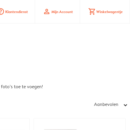
_mark_circle
profile
shopping_cart
Klantendienst
Mijn Account
Winkelwagentje
foto’s toe te voegen!
Aanbevolen
arrow_right