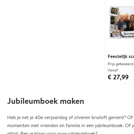
Feestelijk s
Prijs gebaseerd
Vanaf
€ 27,99
Jubileumboek maken
Heb je net je 40e verjaardag of zilveren bruiloft gevierd? O
momenten met vrienden en familie in een jubileumboek. Of je
altijd. Ben je klaar voor jouw jubileumboek?