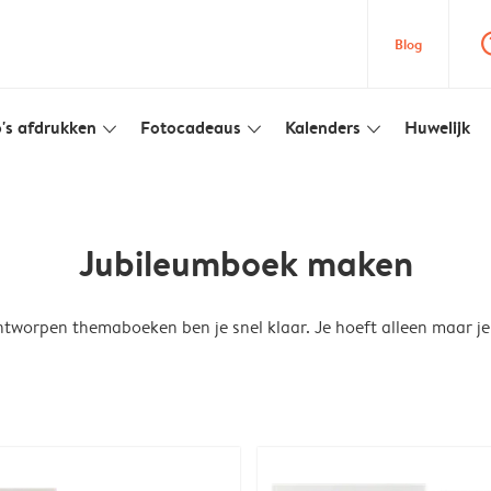
question
Blog
's afdrukken
Fotocadeaus
Kalenders
Huwelijk
slim_arrow_down
slim_arrow_down
slim_arrow_down
Jubileumboek maken
tworpen themaboeken ben je snel klaar. Je hoeft alleen maar je 