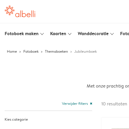
Fotoboek maken
Kaarten
Wanddecoratie
Foto
slim_arrow_down
slim_arrow_down
slim_arrow_down
Home
Fotoboek
Themaboeken
Jubileumboek
Met onze prachtig on
Verwijder filters
10
resultaten
close
Kies categorie