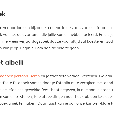
ek
18e verjaardag een bijzonder cadeau in de vorm van een fotoalbu
k vol met de avonturen die jullie samen hebben beleefd. En als j
ilie – een verjaardagsboek dat ze voor altijd zal koesteren. Zod
 klik je op 'Begin nu' om aan de slag te gaan.
 albelli
maboek personaliseren
en je favoriete verhaal vertellen. Ga aan
perfecte fotoboek samen door je fotoalbum te verrijken met aan
e geliefde een geweldig feest hebt gegeven, kun je aan je pracht
samen te stellen, is je afbeeldingen naar het sjabloon te slepen
fotoboek uniek te maken. Daarnaast kun je ook onze kant-en-klar