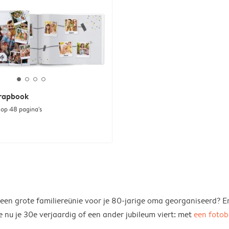
crapbook
 op 48 pagina's
f een grote familiereünie voor je 80-jarige oma georganiseerd? E
 nu je 30e verjaardig of een ander jubileum viert: met
een foto