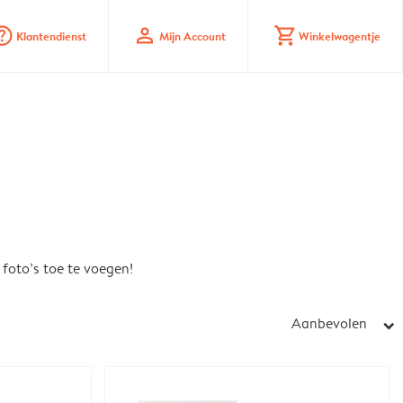
_mark_circle
profile
shopping_cart
Klantendienst
Mijn Account
Winkelwagentje
foto’s toe te voegen!
Aanbevolen
arrow_right