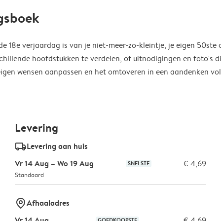
agsboek
 18e verjaardag is van je niet-meer-zo-kleintje, je eigen 50ste 
chillende hoofdstukken te verdelen, of uitnodigingen en foto's d
je eigen wensen aanpassen en het omtoveren in een aandenken vo
Levering
delivery_standard_v2
Levering aan huis
Vr 14 Aug – Wo 19 Aug
€ 4,69
SNELSTE
Standaard
marker-pin
Afhaaladres
Vr 14 Aug.
€ 4,69
GOEDKOOPSTE