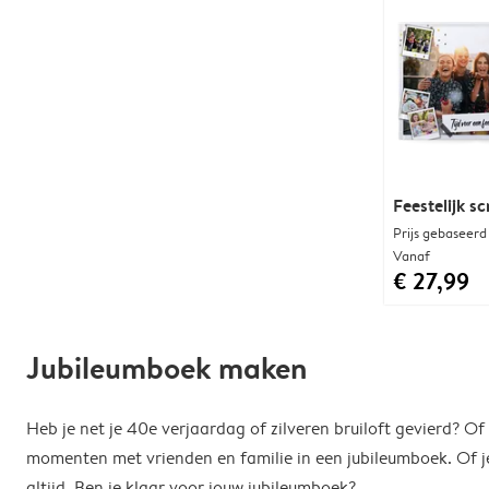
Feestelijk s
Prijs gebaseerd
Vanaf
€ 27,99
Jubileumboek maken
Heb je net je 40e verjaardag of zilveren bruiloft gevierd? O
momenten met vrienden en familie in een jubileumboek. Of je
altijd. Ben je klaar voor jouw jubileumboek?