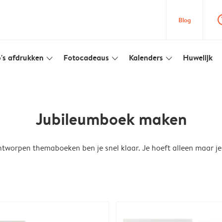
question
Blog
's afdrukken
Fotocadeaus
Kalenders
Huwelijk
slim_arrow_down
slim_arrow_down
slim_arrow_down
Jubileumboek maken
tworpen themaboeken ben je snel klaar. Je hoeft alleen maar je 