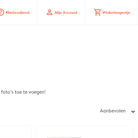
_mark_circle
profile
shopping_cart
Klantendienst
Mijn Account
Winkelwagentje
foto’s toe te voegen!
Aanbevolen
arrow_right