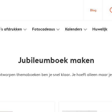
question
Blog
's afdrukken
Fotocadeaus
Kalenders
Huwelijk
slim_arrow_down
slim_arrow_down
slim_arrow_down
Jubileumboek maken
tworpen themaboeken ben je snel klaar. Je hoeft alleen maar je 