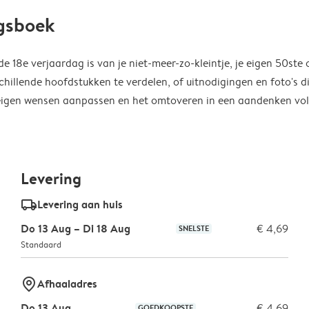
agsboek
 18e verjaardag is van je niet-meer-zo-kleintje, je eigen 50ste 
chillende hoofdstukken te verdelen, of uitnodigingen en foto's d
je eigen wensen aanpassen en het omtoveren in een aandenken vo
Levering
delivery_standard_v2
Levering aan huis
Do 13 Aug – Di 18 Aug
€ 4,69
SNELSTE
Standaard
marker-pin
Afhaaladres
Do 13 Aug.
€ 4,69
GOEDKOOPSTE