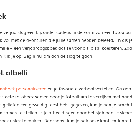
ek
18e verjaardag een bijzonder cadeau in de vorm van een fotoalbu
k vol met de avonturen die jullie samen hebben beleefd. En als j
ilie – een verjaardagsboek dat ze voor altijd zal koesteren. Zod
 klik je op 'Begin nu' om aan de slag te gaan.
 albelli
maboek personaliseren
en je favoriete verhaal vertellen. Ga aan
perfecte fotoboek samen door je fotoalbum te verrijken met aan
e geliefde een geweldig feest hebt gegeven, kun je aan je pracht
samen te stellen, is je afbeeldingen naar het sjabloon te slepen
fotoboek uniek te maken. Daarnaast kun je ook onze kant-en-klar