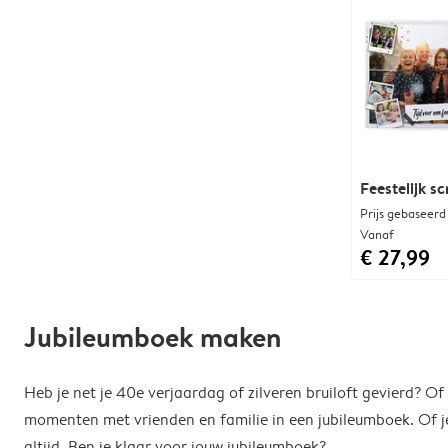
Feestelijk s
Prijs gebaseerd
Vanaf
€ 27,99
Jubileumboek maken
Heb je net je 40e verjaardag of zilveren bruiloft gevierd? O
momenten met vrienden en familie in een jubileumboek. Of je
altijd. Ben je klaar voor jouw jubileumboek?