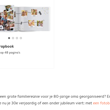
crapbook
 op 48 pagina's
f een grote familiereünie voor je 80-jarige oma georganiseerd? E
 nu je 30e verjaardig of een ander jubileum viert: met
een foto