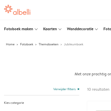
Fotoboek maken
Kaarten
Wanddecoratie
Foto
slim_arrow_down
slim_arrow_down
slim_arrow_down
Home
Fotoboek
Themaboeken
Jubileumboek
Met onze prachtig on
Verwijder filters
10
resultaten
close
Kies categorie