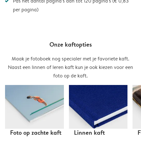
Pas het aantal pagina's aan tot 120 pagina's (€ 0,83
per pagina)
Onze kaftopties
Maak je fotoboek nog specialer met je favoriete kaft.
Naast een linnen of leren kaft kun je ook kiezen voor een
foto op de kaft.
Foto op zachte kaft
Linnen kaft
F