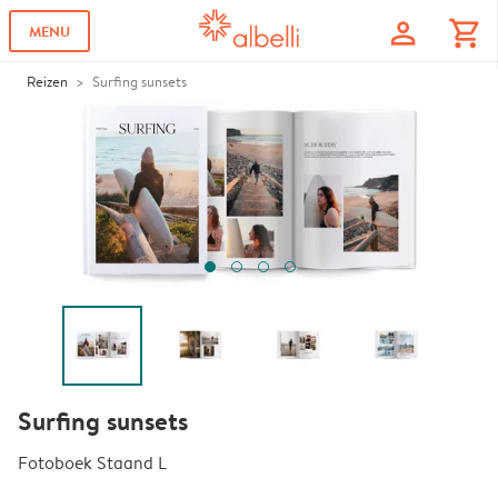
profile
shopping_cart
MENU
Reizen
Surfing sunsets
Surfing sunsets
Fotoboek Staand L