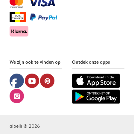
We zijn ook te vinden op
Ontdek onze apps
facebook
youtube
pinterest
instagram
albelli © 2026