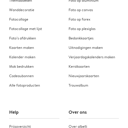
Themaboeken
Foto op aluminium
Wanddecoratie
Foto op canvas
Fotocollage
Foto op forex
Fotocollage met lijst
Foto op plexiglas
Foto’s afdrukken
Bedankkaartjes
Kaarten maken
Uitnodigingen maken
Kalender maken
Verjaardagskalenders maken
Mok bedrukken
Kerstkaarten
Cadeaubonnen
Nieuwjaarskaarten
Alle fotoproducten
Trouwalbum
Help
Over ons
Prijsoverzicht
Over albelli