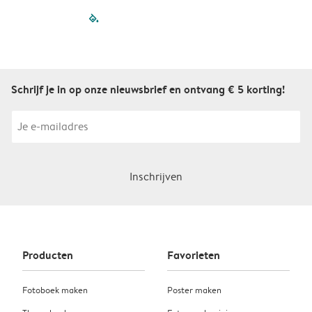
filled-pagination
outlined-paginatio
outlined-paginat
outlined-pagin
outlined-pag
outlined-p
Schrijf je in op onze nieuwsbrief en ontvang € 5 korting!
Inschrijven
Producten
Favorieten
Fotoboek maken
Poster maken