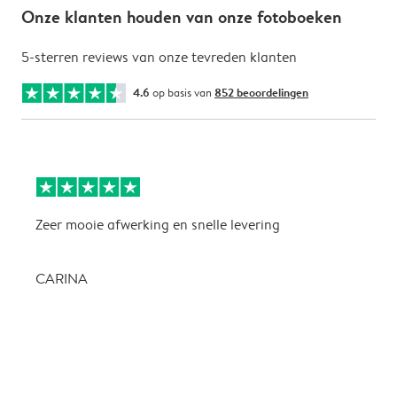
Onze klanten houden van onze fotoboeken
5-sterren reviews van onze tevreden klanten
4.6
op basis van
852 beoordelingen
Zeer mooie afwerking en snelle levering
Z
CARINA
P