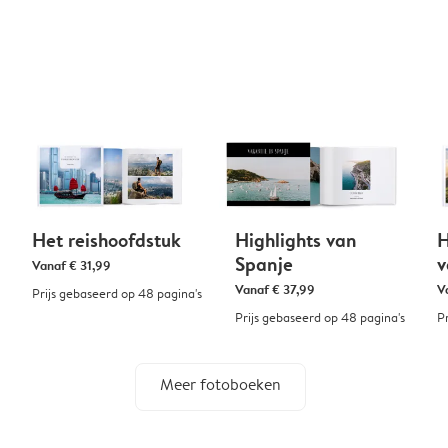
Het reishoofdstuk
Highlights van
H
Spanje
v
Vanaf
€ 31,99
Vanaf
€ 37,99
V
Prijs gebaseerd op 48 pagina's
Prijs gebaseerd op 48 pagina's
P
Meer fotoboeken