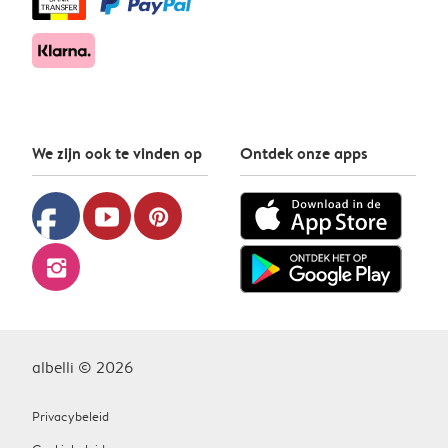
We zijn ook te vinden op
Ontdek onze apps
facebook
youtube
pinterest
instagram
albelli © 2026
Privacybeleid