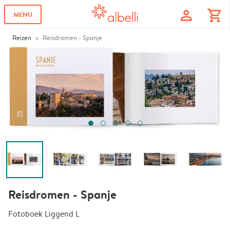
profile
shopping_cart
MENU
Reizen
Reisdromen - Spanje
Reisdromen - Spanje
Fotoboek Liggend L