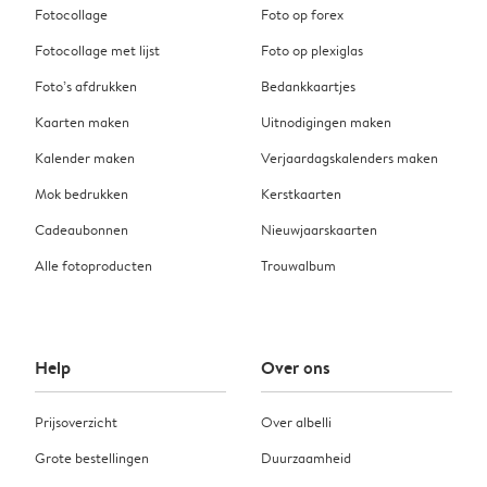
Fotocollage
Foto op forex
Fotocollage met lijst
Foto op plexiglas
Foto’s afdrukken
Bedankkaartjes
Kaarten maken
Uitnodigingen maken
Kalender maken
Verjaardagskalenders maken
Mok bedrukken
Kerstkaarten
Cadeaubonnen
Nieuwjaarskaarten
Alle fotoproducten
Trouwalbum
Help
Over ons
Prijsoverzicht
Over albelli
Grote bestellingen
Duurzaamheid