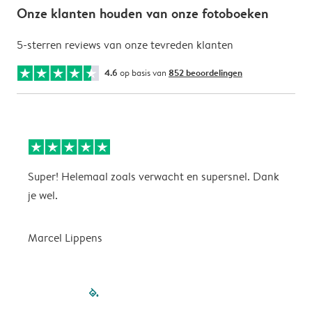
Onze klanten houden van onze fotoboeken
5-sterren reviews van onze tevreden klanten
4.6
op basis van
852 beoordelingen
Super! Helemaal zoals verwacht en supersnel. Dank
G
je wel.
Marcel Lippens
filled-pagination
outlined-paginatio
outlined-paginat
outlined-pagin
outlined-pag
outlined-p