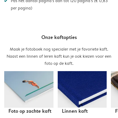
Pas het aantal pagina's aan tot 120 pagina's (€ 0,83
per pagina)
Onze kaftopties
Maak je fotoboek nog specialer met je favoriete kaft.
Naast een linnen of leren kaft kun je ook kiezen voor een
foto op de kaft.
Foto op zachte kaft
Linnen kaft
F