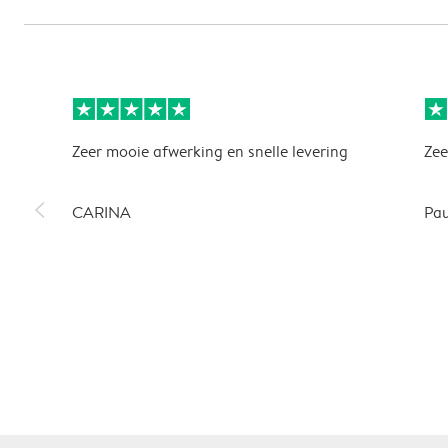
Zeer mooie afwerking en snelle levering
Zee
slim_arrow_left
CARINA
Pau