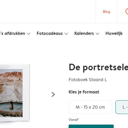
question
Blog
's afdrukken
Fotocadeaus
Kalenders
Huwelijk
slim_arrow_down
slim_arrow_down
slim_arrow_down
De portretsele
Fotoboek Staand L
Kies je formaat
M - 15 x 20 cm
L 
Vanaf