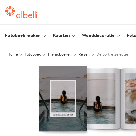
Fotoboek maken
Kaarten
Wanddecoratie
Foto
slim_arrow_down
slim_arrow_down
slim_arrow_down
Home
Fotoboek
Themaboeken
Reizen
De portretselectie