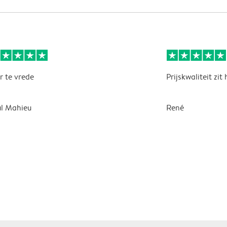
r te vrede
Prijskwaliteit zit
l Mahieu
René