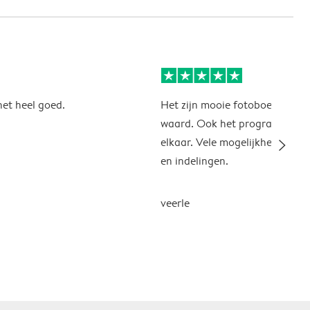
 het heel goed.
Het zijn mooie fotoboeken, hu
waard. Ook het programma zit
slim_arrow_right
elkaar. Vele mogelijkheden, a
en indelingen.
veerle