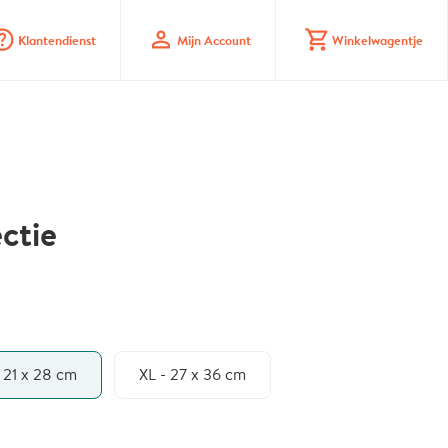
_mark_circle
profile
shopping_cart
Klantendienst
Mijn Account
Winkelwagentje
ctie
- 21 x 28 cm
XL - 27 x 36 cm