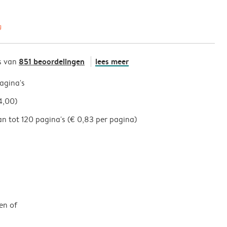
g
851 beoordelingen
lees meer
s van
pagina's
4,00)
an tot 120 pagina's (€ 0,83 per pagina)
en of