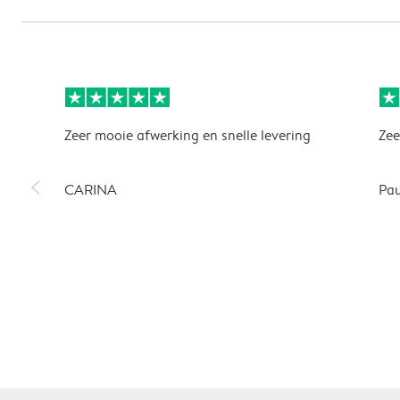
Zeer mooie afwerking en snelle levering
Zee
slim_arrow_left
CARINA
Pau