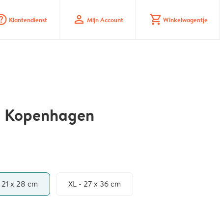
_mark_circle
profile
shopping_cart
Klantendienst
Mijn Account
Winkelwagentje
 - Kopenhagen
- 21 x 28 cm
XL - 27 x 36 cm