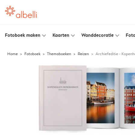
Fotoboek maken
Kaarten
Wanddecoratie
Foto
slim_arrow_down
slim_arrow_down
slim_arrow_down
Home
Fotoboek
Themaboeken
Reizen
Archiefeditie - Kopen