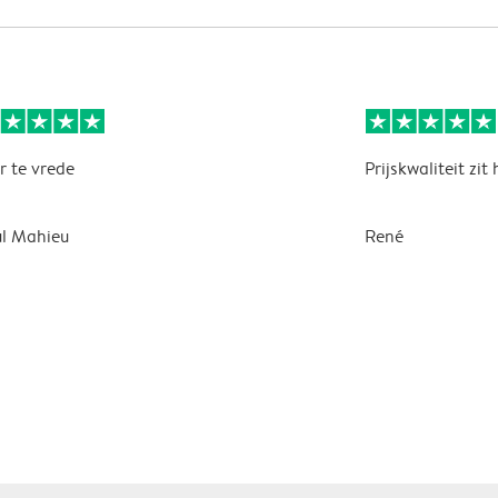
r te vrede
Prijskwaliteit zit
l Mahieu
René