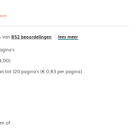
sten
852 beoordelingen
lees meer
s van
pagina's
4,00)
an tot 120 pagina's (€ 0,83 per pagina)
en of