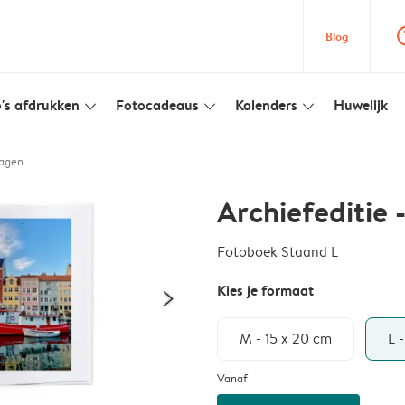
question
Blog
's afdrukken
Fotocadeaus
Kalenders
Huwelijk
slim_arrow_down
slim_arrow_down
slim_arrow_down
hagen
Archiefeditie
Fotoboek Staand L
Kies je formaat
M - 15 x 20 cm
L 
Vanaf