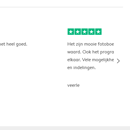
 het heel goed.
Het zijn mooie fotoboeken, hu
waard. Ook het programma zit
slim_arrow_right
elkaar. Vele mogelijkheden, a
en indelingen.
veerle