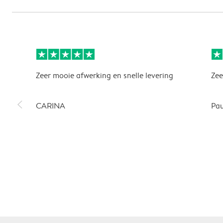
Zeer mooie afwerking en snelle levering
Zee
slim_arrow_left
CARINA
Pau