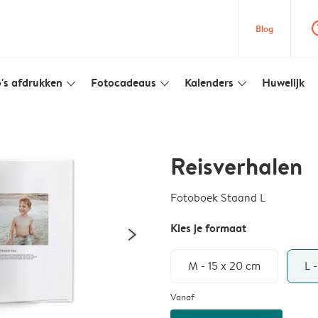
question
Blog
's afdrukken
Fotocadeaus
Kalenders
Huwelijk
slim_arrow_down
slim_arrow_down
slim_arrow_down
Reisverhalen
Fotoboek Staand L
Kies je formaat
M - 15 x 20 cm
L 
Vanaf