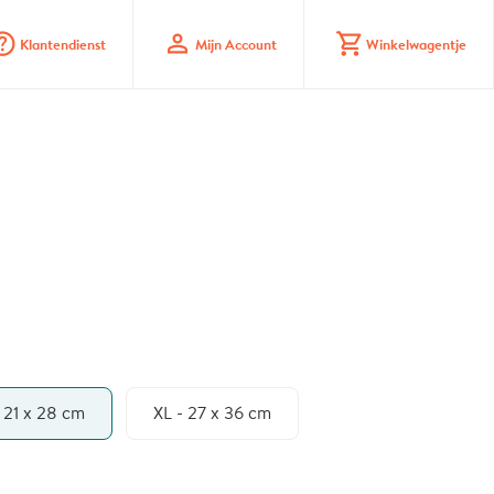
_mark_circle
profile
shopping_cart
Klantendienst
Mijn Account
Winkelwagentje
- 21 x 28 cm
XL - 27 x 36 cm