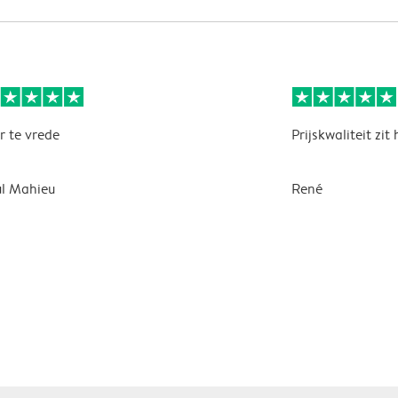
r te vrede
Prijskwaliteit zit
l Mahieu
René