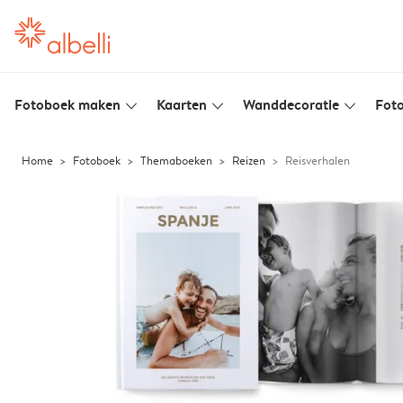
Fotoboek maken
Kaarten
Wanddecoratie
Foto
slim_arrow_down
slim_arrow_down
slim_arrow_down
Home
Fotoboek
Themaboeken
Reizen
Reisverhalen