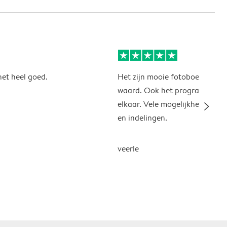
 het heel goed.
Het zijn mooie fotoboeken, hu
waard. Ook het programma zit
slim_arrow_right
elkaar. Vele mogelijkheden, a
en indelingen.
veerle