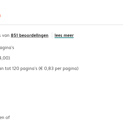
g
851 beoordelingen
lees meer
s van
pagina's
4,00)
an tot 120 pagina's (€ 0,83 per pagina)
en of