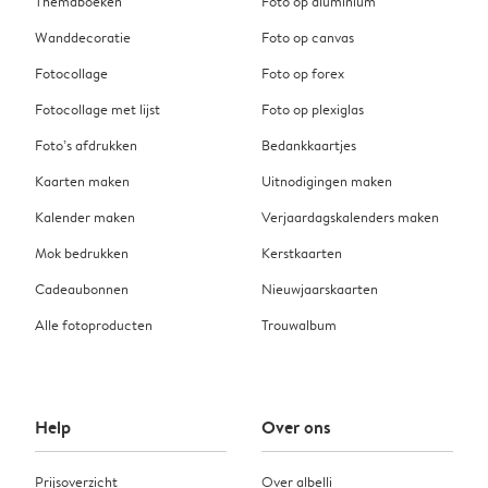
Themaboeken
Foto op aluminium
Wanddecoratie
Foto op canvas
Fotocollage
Foto op forex
Fotocollage met lijst
Foto op plexiglas
Foto’s afdrukken
Bedankkaartjes
Kaarten maken
Uitnodigingen maken
Kalender maken
Verjaardagskalenders maken
Mok bedrukken
Kerstkaarten
Cadeaubonnen
Nieuwjaarskaarten
Alle fotoproducten
Trouwalbum
Help
Over ons
Prijsoverzicht
Over albelli