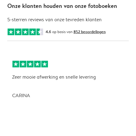
Onze klanten houden van onze fotoboeken
5-sterren reviews van onze tevreden klanten
4.6
op basis van
852 beoordelingen
Zeer mooie afwerking en snelle levering
Z
CARINA
P