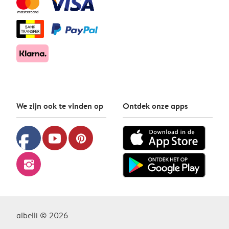
We zijn ook te vinden op
Ontdek onze apps
facebook
youtube
pinterest
instagram
albelli © 2026