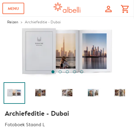
profile
shopping_cart
MENU
Reizen
Archiefeditie - Dubai
Archiefeditie - Dubai
Fotoboek Staand L