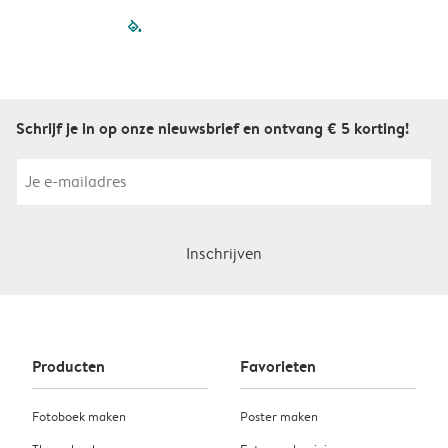
filled-pagination
outlined-paginatio
outlined-paginat
outlined-pagin
outlined-pag
outlined-p
Schrijf je in op onze nieuwsbrief en ontvang € 5 korting!
Inschrijven
Producten
Favorieten
Fotoboek maken
Poster maken