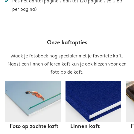
Pas het aantal pagina's aan tot 120 pagina's (€ 0,83
per pagina)
Onze kaftopties
Maak je fotoboek nog specialer met je favoriete kaft.
Naast een linnen of leren kaft kun je ook kiezen voor een
foto op de kaft.
Foto op zachte kaft
Linnen kaft
F