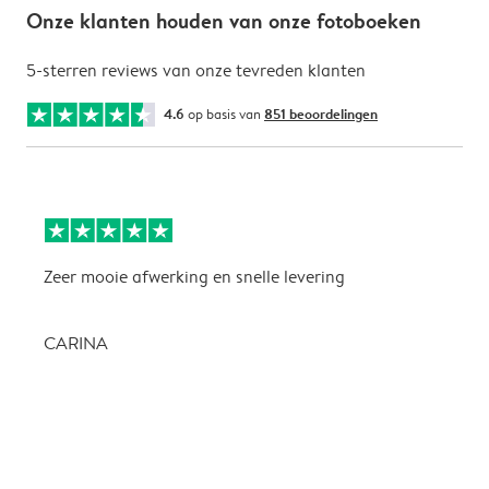
Onze klanten houden van onze fotoboeken
5-sterren reviews van onze tevreden klanten
4.6
op basis van
851 beoordelingen
Zeer mooie afwerking en snelle levering
Z
CARINA
P