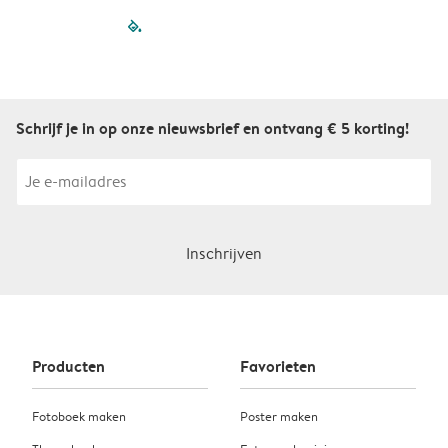
filled-pagination
outlined-paginatio
outlined-paginat
outlined-pagin
outlined-pag
outlined-p
Schrijf je in op onze nieuwsbrief en ontvang € 5 korting!
Inschrijven
Producten
Favorieten
Fotoboek maken
Poster maken