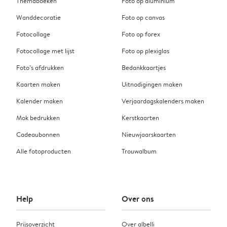
Themaboeken
Foto op aluminium
Wanddecoratie
Foto op canvas
Fotocollage
Foto op forex
Fotocollage met lijst
Foto op plexiglas
Foto’s afdrukken
Bedankkaartjes
Kaarten maken
Uitnodigingen maken
Kalender maken
Verjaardagskalenders maken
Mok bedrukken
Kerstkaarten
Cadeaubonnen
Nieuwjaarskaarten
Alle fotoproducten
Trouwalbum
Help
Over ons
Prijsoverzicht
Over albelli