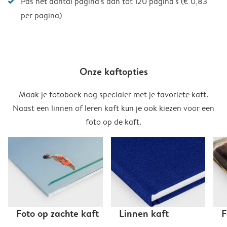
Pas het aantal pagina's aan tot 120 pagina's (€ 0,83
per pagina)
Onze kaftopties
Maak je fotoboek nog specialer met je favoriete kaft.
Naast een linnen of leren kaft kun je ook kiezen voor een
foto op de kaft.
Foto op zachte kaft
Linnen kaft
F