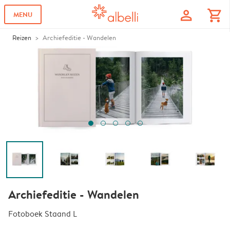
profile
shopping_cart
MENU
Reizen
Archiefeditie - Wandelen
Archiefeditie - Wandelen
Fotoboek Staand L