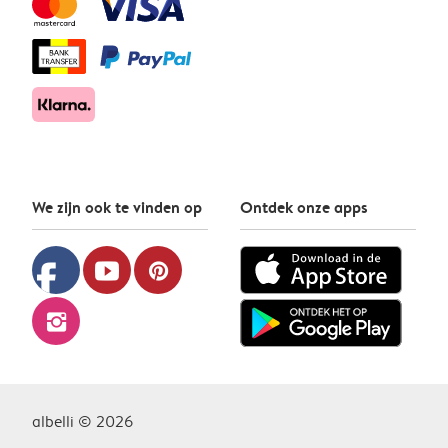
We zijn ook te vinden op
Ontdek onze apps
facebook
youtube
pinterest
instagram
albelli © 2026