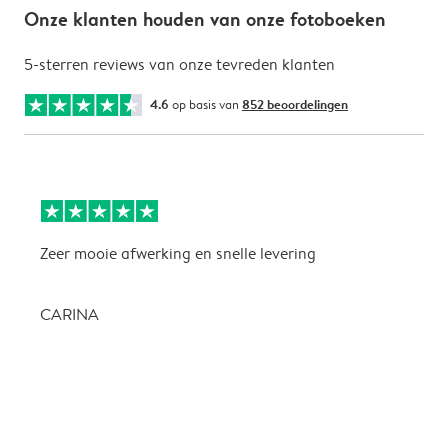
Onze klanten houden van onze fotoboeken
5-sterren reviews van onze tevreden klanten
4.6
op basis van
852 beoordelingen
Zeer mooie afwerking en snelle levering
Z
CARINA
P