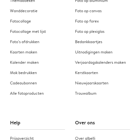
Themaboeken
Foto op aluminium
Wanddecoratie
Foto op canvas
Fotocollage
Foto op forex
Fotocollage met lijst
Foto op plexiglas
Foto’s afdrukken
Bedankkaartjes
Kaarten maken
Uitnodigingen maken
Kalender maken
Verjaardagskalenders maken
Mok bedrukken
Kerstkaarten
Cadeaubonnen
Nieuwjaarskaarten
Alle fotoproducten
Trouwalbum
Help
Over ons
Prijsoverzicht
Over albelli