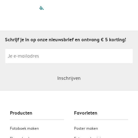
filled-pagination
outlined-paginatio
outlined-paginat
outlined-pagin
outlined-pag
outlined-p
Schrijf je in op onze nieuwsbrief en ontvang € 5 korting!
Inschrijven
Producten
Favorieten
Fotoboek maken
Poster maken