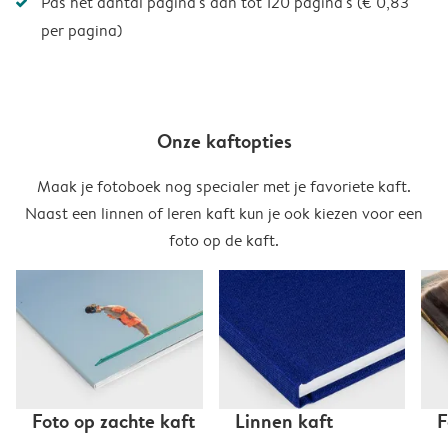
Pas het aantal pagina's aan tot 120 pagina's (€ 0,83
per pagina)
Onze kaftopties
Maak je fotoboek nog specialer met je favoriete kaft.
Naast een linnen of leren kaft kun je ook kiezen voor een
foto op de kaft.
Foto op zachte kaft
Linnen kaft
F