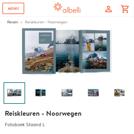
profile
shopping_cart
MENU
Reizen
Reiskleuren - Noorwegen
Reiskleuren - Noorwegen
Fotoboek Staand L