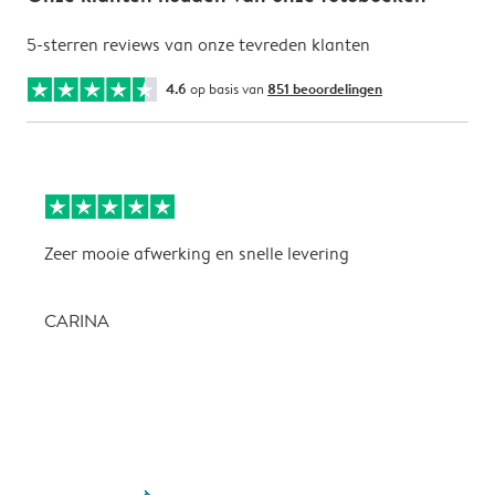
5-sterren reviews van onze tevreden klanten
4.6
op basis van
851 beoordelingen
Zeer mooie afwerking en snelle levering
Z
CARINA
P