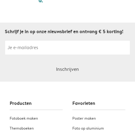
filled-pagination
outlined-paginatio
outlined-paginat
outlined-pagin
outlined-pag
outlined-p
Schrijf je in op onze nieuwsbrief en ontvang € 5 korting!
Inschrijven
Producten
Favorieten
Fotoboek maken
Poster maken
Themaboeken
Foto op aluminium