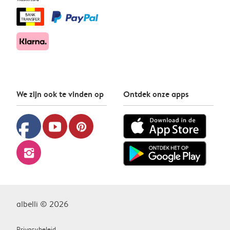
We zijn ook te vinden op
Ontdek onze apps
facebook
youtube
pinterest
instagram
albelli © 2026
Privacybeleid