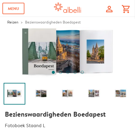
profile
shopping_cart
MENU
Reizen
Bezienswaardigheden Boedapest
Bezienswaardigheden Boedapest
Fotoboek Staand L