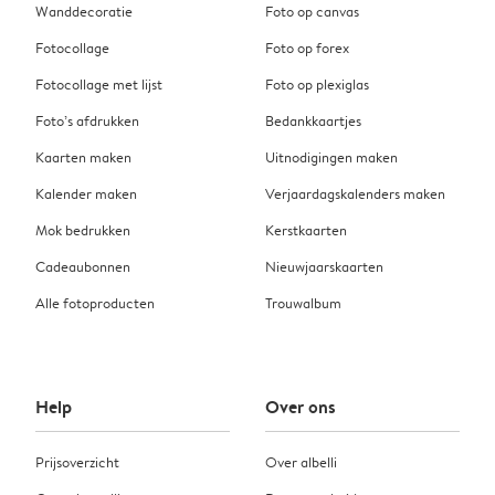
Wanddecoratie
Foto op canvas
Fotocollage
Foto op forex
Fotocollage met lijst
Foto op plexiglas
Foto’s afdrukken
Bedankkaartjes
Kaarten maken
Uitnodigingen maken
Kalender maken
Verjaardagskalenders maken
Mok bedrukken
Kerstkaarten
Cadeaubonnen
Nieuwjaarskaarten
Alle fotoproducten
Trouwalbum
Help
Over ons
Prijsoverzicht
Over albelli