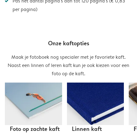
Pas het aantal pagina's aan tot 120 pagina's (€ 0,83
per pagina)
Onze kaftopties
Maak je fotoboek nog specialer met je favoriete kaft.
Naast een linnen of leren kaft kun je ook kiezen voor een
foto op de kaft.
Foto op zachte kaft
Linnen kaft
F