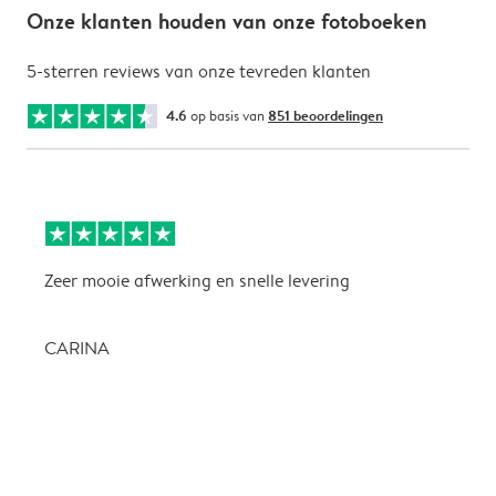
Onze klanten houden van onze fotoboeken
5-sterren reviews van onze tevreden klanten
4.6
op basis van
851 beoordelingen
Zeer mooie afwerking en snelle levering
Z
CARINA
P