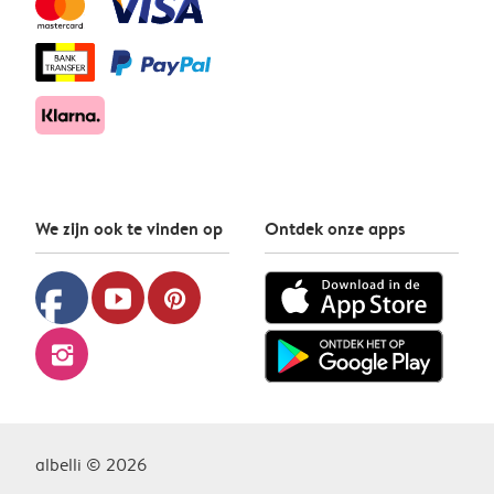
We zijn ook te vinden op
Ontdek onze apps
facebook
youtube
pinterest
instagram
albelli © 2026