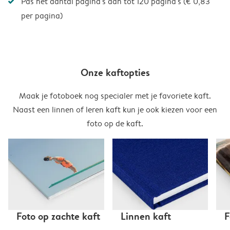
Pas het aantal pagina's aan tot 120 pagina's (€ 0,83
per pagina)
Onze kaftopties
Maak je fotoboek nog specialer met je favoriete kaft.
Naast een linnen of leren kaft kun je ook kiezen voor een
foto op de kaft.
Foto op zachte kaft
Linnen kaft
F