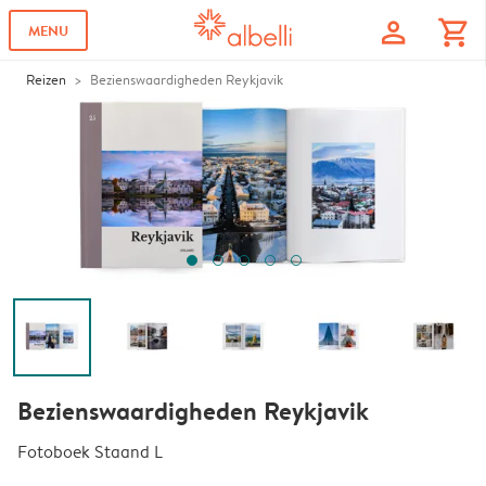
profile
shopping_cart
MENU
Reizen
Bezienswaardigheden Reykjavik
Bezienswaardigheden Reykjavik
Fotoboek Staand L