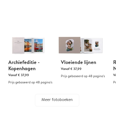
Archiefeditie -
Vloeiende lijnen
R
Kopenhagen
Vanaf
€ 37,99
Vanaf
€ 37,99
V
Prijs gebaseerd op 48 pagina's
Prijs gebaseerd op 48 pagina's
P
Meer fotoboeken