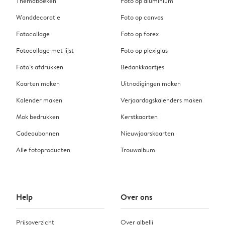
Themaboeken
Foto op aluminium
Wanddecoratie
Foto op canvas
Fotocollage
Foto op forex
Fotocollage met lijst
Foto op plexiglas
Foto’s afdrukken
Bedankkaartjes
Kaarten maken
Uitnodigingen maken
Kalender maken
Verjaardagskalenders maken
Mok bedrukken
Kerstkaarten
Cadeaubonnen
Nieuwjaarskaarten
Alle fotoproducten
Trouwalbum
Help
Over ons
Prijsoverzicht
Over albelli