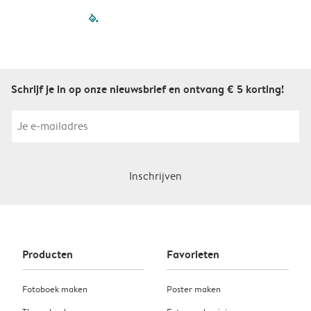
filled-pagination
outlined-paginatio
outlined-paginat
outlined-pagin
outlined-pag
outlined-p
Schrijf je in op onze nieuwsbrief en ontvang € 5 korting!
Inschrijven
Producten
Favorieten
Fotoboek maken
Poster maken