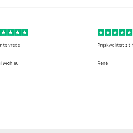
r te vrede
Prijskwaliteit zit
l Mahieu
René