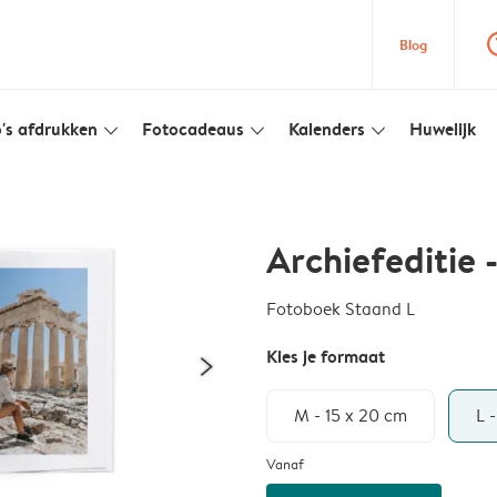
question
Blog
's afdrukken
Fotocadeaus
Kalenders
Huwelijk
slim_arrow_down
slim_arrow_down
slim_arrow_down
Archiefeditie 
Fotoboek Staand L
Kies je formaat
M - 15 x 20 cm
L 
Vanaf