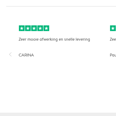
Zeer mooie afwerking en snelle levering
Zee
slim_arrow_left
CARINA
Pau