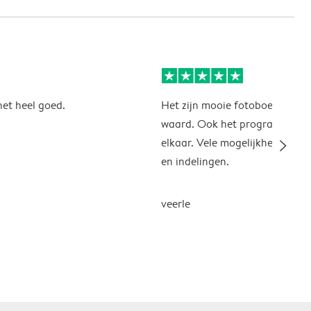
 het heel goed.
Het zijn mooie fotoboeken, hu
waard. Ook het programma zit
slim_arrow_right
elkaar. Vele mogelijkheden, a
en indelingen.
veerle