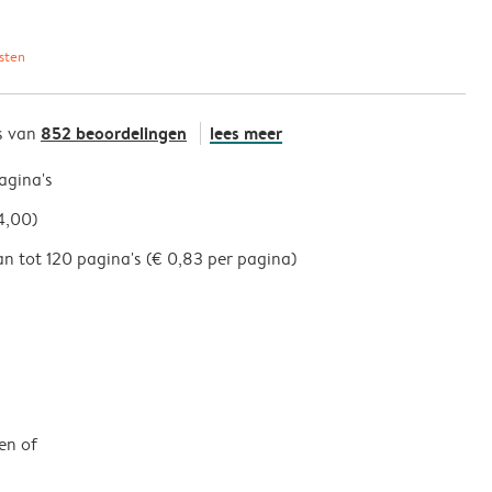
sten
852 beoordelingen
lees meer
s van
pagina's
4,00)
an tot 120 pagina's (€ 0,83 per pagina)
en of