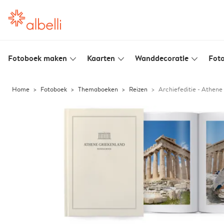
Fotoboek maken
Kaarten
Wanddecoratie
Foto
slim_arrow_down
slim_arrow_down
slim_arrow_down
Home
Fotoboek
Themaboeken
Reizen
Archiefeditie - Athene