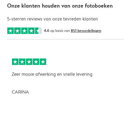
Onze klanten houden van onze fotoboeken
5-sterren reviews van onze tevreden klanten
4.6
op basis van
851 beoordelingen
Zeer mooie afwerking en snelle levering
Z
CARINA
P