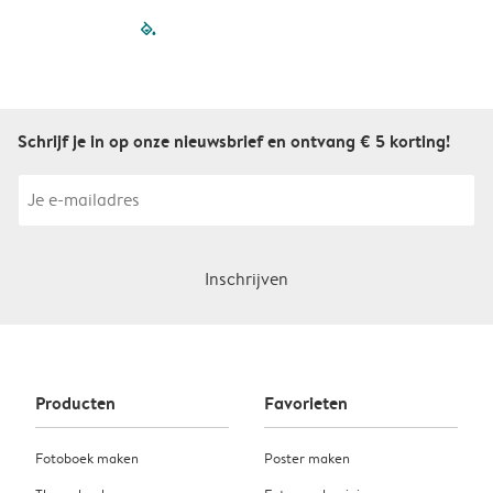
filled-pagination
outlined-paginatio
outlined-paginat
outlined-pagin
outlined-pag
outlined-p
Schrijf je in op onze nieuwsbrief en ontvang € 5 korting!
Inschrijven
Producten
Favorieten
Fotoboek maken
Poster maken