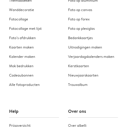
Themaboeken
Foto op aluminium
Wanddecoratie
Foto op canvas
Fotocollage
Foto op forex
Fotocollage met lijst
Foto op plexiglas
Foto’s afdrukken
Bedankkaartjes
Kaarten maken
Uitnodigingen maken
Kalender maken
Verjaardagskalenders maken
Mok bedrukken
Kerstkaarten
Cadeaubonnen
Nieuwjaarskaarten
Alle fotoproducten
Trouwalbum
Help
Over ons
Prijsoverzicht
Over albelli