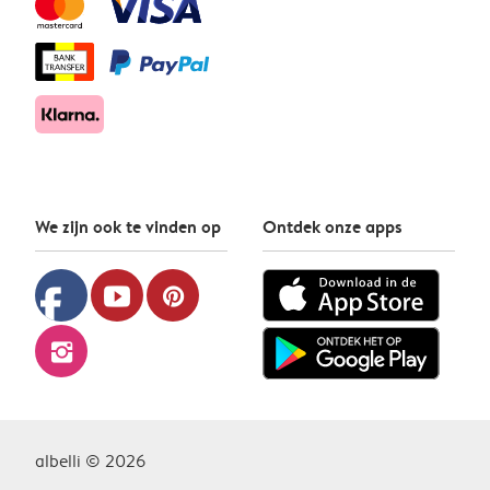
We zijn ook te vinden op
Ontdek onze apps
facebook
youtube
pinterest
instagram
albelli © 2026