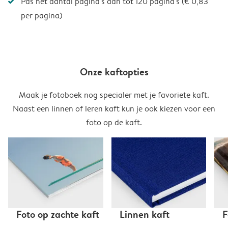
Pas het aantal pagina's aan tot 120 pagina's (€ 0,83
per pagina)
Onze kaftopties
Maak je fotoboek nog specialer met je favoriete kaft.
Naast een linnen of leren kaft kun je ook kiezen voor een
foto op de kaft.
Foto op zachte kaft
Linnen kaft
F