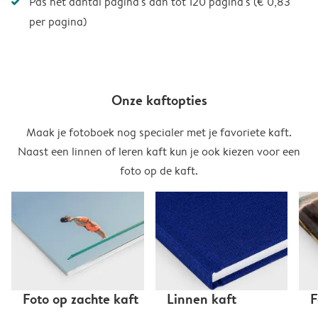
Pas het aantal pagina's aan tot 120 pagina's (€ 0,83
per pagina)
Onze kaftopties
Maak je fotoboek nog specialer met je favoriete kaft.
Naast een linnen of leren kaft kun je ook kiezen voor een
foto op de kaft.
Foto op zachte kaft
Linnen kaft
F