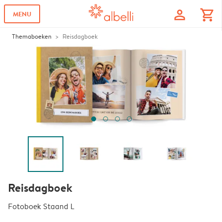
profile
shopping_cart
MENU
Themaboeken
Reisdagboek
Reisdagboek
Fotoboek Staand L