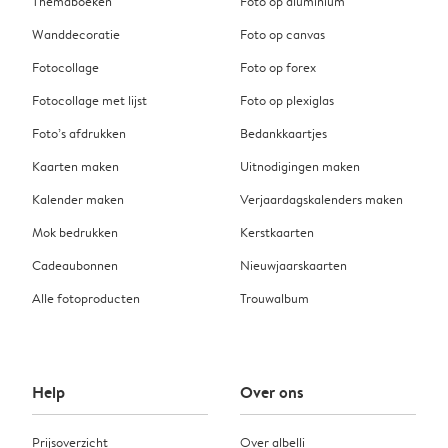
Themaboeken
Foto op aluminium
Wanddecoratie
Foto op canvas
Fotocollage
Foto op forex
Fotocollage met lijst
Foto op plexiglas
Foto’s afdrukken
Bedankkaartjes
Kaarten maken
Uitnodigingen maken
Kalender maken
Verjaardagskalenders maken
Mok bedrukken
Kerstkaarten
Cadeaubonnen
Nieuwjaarskaarten
Alle fotoproducten
Trouwalbum
Help
Over ons
Prijsoverzicht
Over albelli