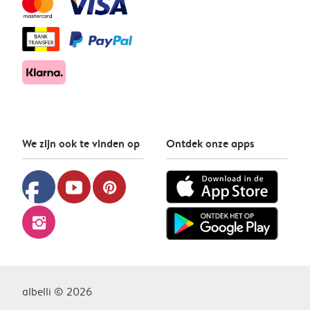
We zijn ook te vinden op
Ontdek onze apps
facebook
youtube
pinterest
instagram
albelli © 2026