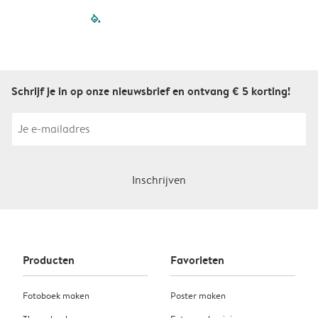
filled-pagination
outlined-paginatio
outlined-paginat
outlined-pagin
outlined-pag
outlined-p
Schrijf je in op onze nieuwsbrief en ontvang € 5 korting!
Inschrijven
Producten
Favorieten
Fotoboek maken
Poster maken