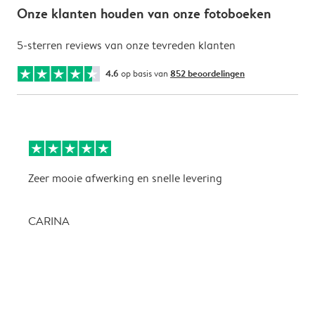
Onze klanten houden van onze fotoboeken
5-sterren reviews van onze tevreden klanten
4.6
op basis van
852 beoordelingen
Zeer mooie afwerking en snelle levering
Z
CARINA
P