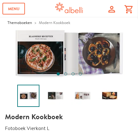
profile
shopping_cart
MENU
Themaboeken
Modern Kookboek
Modern Kookboek
Fotoboek Vierkant L