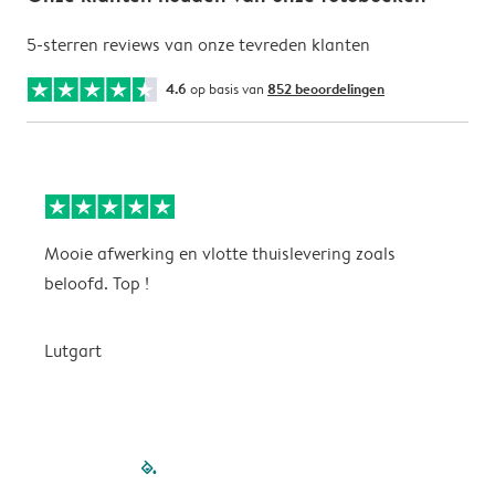
5-sterren reviews van onze tevreden klanten
4.6
op basis van
852 beoordelingen
Mooie afwerking en vlotte thuislevering zoals
m
beloofd. Top !
o
Lutgart
v
filled-pagination
outlined-paginatio
outlined-paginat
outlined-pagin
outlined-pag
outlined-p