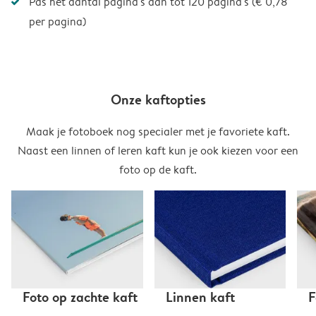
Pas het aantal pagina's aan tot 120 pagina's (€ 0,78
per pagina)
Onze kaftopties
Maak je fotoboek nog specialer met je favoriete kaft.
Naast een linnen of leren kaft kun je ook kiezen voor een
foto op de kaft.
Foto op zachte kaft
Linnen kaft
F