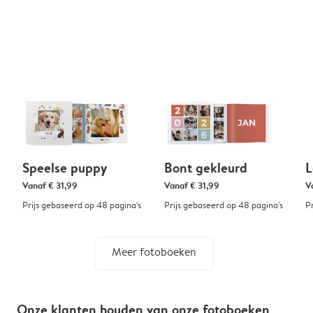
Speelse puppy
Bont gekleurd
L
Vanaf
€ 31,99
Vanaf
€ 31,99
V
Prijs gebaseerd op 48 pagina's
Prijs gebaseerd op 48 pagina's
P
Meer fotoboeken
Onze klanten houden van onze fotoboeken