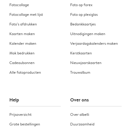
Fotocollage
Foto op forex
Fotocollage met lijst
Foto op plexiglas
Foto’s afdrukken
Bedankkaartjes
Kaarten maken
Uitnodigingen maken
Kalender maken
Verjaardagskalenders maken
Mok bedrukken
Kerstkaarten
Cadeaubonnen
Nieuwjaarskaarten
Alle fotoproducten
Trouwalbum
Help
Over ons
Prijsoverzicht
Over albelli
Grote bestellingen
Duurzaamheid