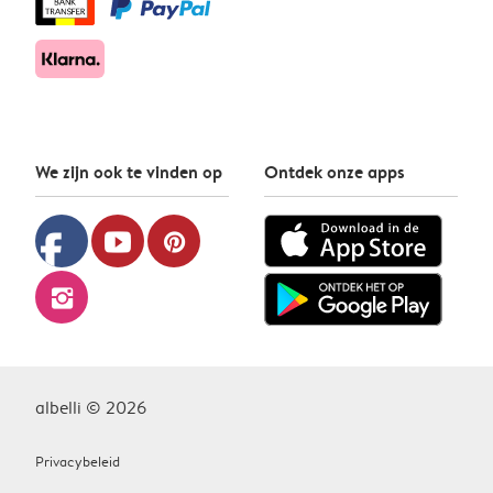
We zijn ook te vinden op
Ontdek onze apps
facebook
youtube
pinterest
instagram
albelli © 2026
Privacybeleid