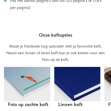
Pas het aantal pagina's aan tot 120 pagina's (€ 0,83
per pagina)
Onze kaftopties
Maak je fotoboek nog specialer met je favoriete kaft.
Naast een linnen of leren kaft kun je ook kiezen voor een
foto op de kaft.
Foto op zachte kaft
Linnen kaft
F