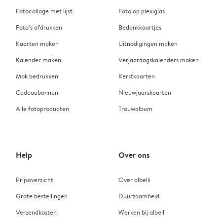
Fotocollage met lijst
Foto op plexiglas
Foto’s afdrukken
Bedankkaartjes
Kaarten maken
Uitnodigingen maken
Kalender maken
Verjaardagskalenders maken
Mok bedrukken
Kerstkaarten
Cadeaubonnen
Nieuwjaarskaarten
Alle fotoproducten
Trouwalbum
Help
Over ons
Prijsoverzicht
Over albelli
Grote bestellingen
Duurzaamheid
Verzendkosten
Werken bij albelli