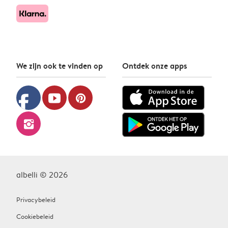
We zijn ook te vinden op
Ontdek onze apps
facebook
youtube
pinterest
instagram
albelli © 2026
Privacybeleid
Cookiebeleid