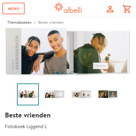
profile
shopping_cart
MENU
Themaboeken
Beste vrienden
Beste vrienden
Fotoboek Liggend L