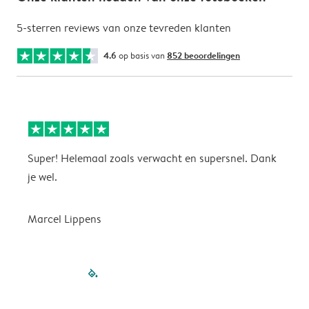
5-sterren reviews van onze tevreden klanten
4.6
op basis van
852 beoordelingen
Super! Helemaal zoals verwacht en supersnel. Dank
G
je wel.
Marcel Lippens
filled-pagination
outlined-paginatio
outlined-paginat
outlined-pagin
outlined-pag
outlined-p