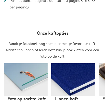
Pas het aantal pagina's aan tot 120 pagina's (€ 0,78
per pagina)
Onze kaftopties
Maak je fotoboek nog specialer met je favoriete kaft.
Naast een linnen of leren kaft kun je ook kiezen voor een
foto op de kaft.
Foto op zachte kaft
Linnen kaft
F