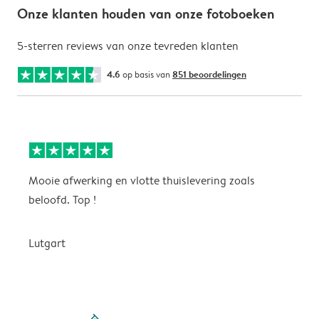
Onze klanten houden van onze fotoboeken
5-sterren reviews van onze tevreden klanten
4.6
op basis van
851 beoordelingen
Mooie afwerking en vlotte thuislevering zoals
m
beloofd. Top !
o
Lutgart
v
filled-pagination
outlined-paginatio
outlined-paginat
outlined-pagin
outlined-pag
outlined-p