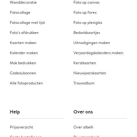
Wanddecoratie
Foto op canvas
Fotocollage
Foto op forex
Fotocollage met lijst
Foto op plexiglas
Foto’s afdrukken
Bedankkaartjes
Kaarten maken
Uitnodigingen maken
Kalender maken
Verjaardagskalenders maken
Mok bedrukken
Kerstkaarten
Cadeaubonnen
Nieuwjaarskaarten
Alle fotoproducten
Trouwalbum
Help
Over ons
Prijsoverzicht
Over albelli