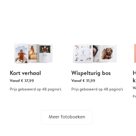
Kort verhaal
Wispelturig bos
H
k
Vanaf
€ 37,99
Vanaf
€ 31,99
V
Prijs gebaseerd op 48 pagina's
Prijs gebaseerd op 48 pagina's
P
Meer fotoboeken