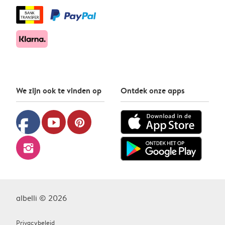
We zijn ook te vinden op
Ontdek onze apps
facebook
youtube
pinterest
instagram
albelli © 2026
Privacybeleid