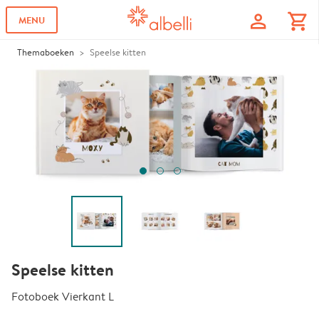
profile
shopping_cart
MENU
Themaboeken
Speelse kitten
Speelse kitten
Fotoboek Vierkant L