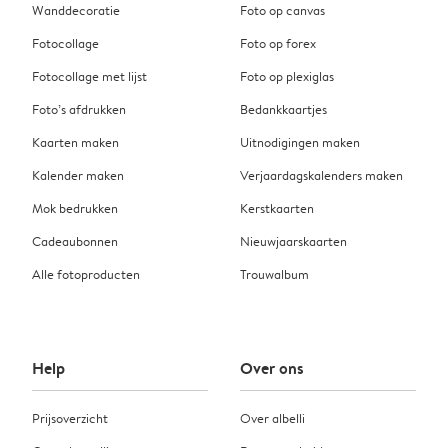
Wanddecoratie
Foto op canvas
Fotocollage
Foto op forex
Fotocollage met lijst
Foto op plexiglas
Foto’s afdrukken
Bedankkaartjes
Kaarten maken
Uitnodigingen maken
Kalender maken
Verjaardagskalenders maken
Mok bedrukken
Kerstkaarten
Cadeaubonnen
Nieuwjaarskaarten
Alle fotoproducten
Trouwalbum
Help
Over ons
Prijsoverzicht
Over albelli