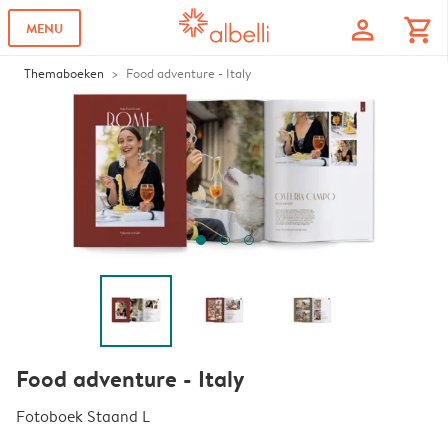
profile
shopping_cart
MENU
Themaboeken
Food adventure - Italy
Food adventure - Italy
Fotoboek Staand L