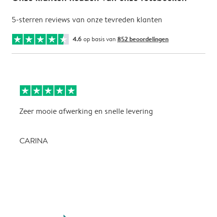
5-sterren reviews van onze tevreden klanten
4.6
op basis van
852 beoordelingen
Zeer mooie afwerking en snelle levering
Z
CARINA
P