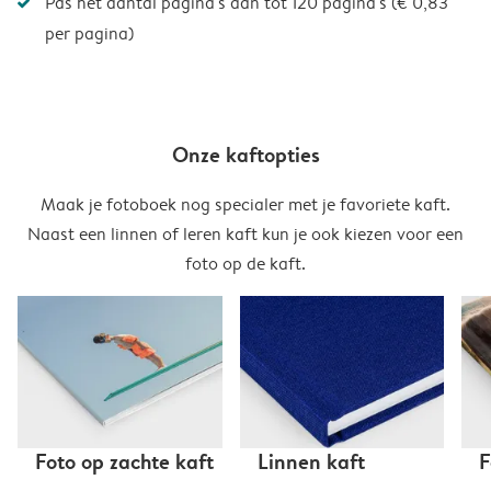
Pas het aantal pagina's aan tot 120 pagina's (€ 0,83
per pagina)
Onze kaftopties
Maak je fotoboek nog specialer met je favoriete kaft.
Naast een linnen of leren kaft kun je ook kiezen voor een
foto op de kaft.
Foto op zachte kaft
Linnen kaft
F