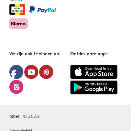
We zijn ook te vinden op
Ontdek onze apps
facebook
youtube
pinterest
instagram
albelli © 2026
Privacybeleid