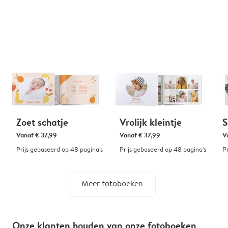
Zoet schatje
Vrolijk kleintje
S
Vanaf
€ 37,99
Vanaf
€ 37,99
V
Prijs gebaseerd op 48 pagina's
Prijs gebaseerd op 48 pagina's
P
Meer fotoboeken
Onze klanten houden van onze fotoboeken