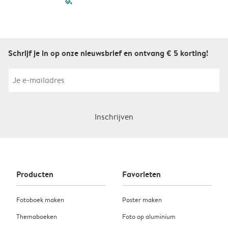
filled-pagination
outlined-paginatio
outlined-paginat
outlined-pagin
outlined-pag
outlined-p
Schrijf je in op onze nieuwsbrief en ontvang € 5 korting!
Inschrijven
Producten
Favorieten
Fotoboek maken
Poster maken
Themaboeken
Foto op aluminium