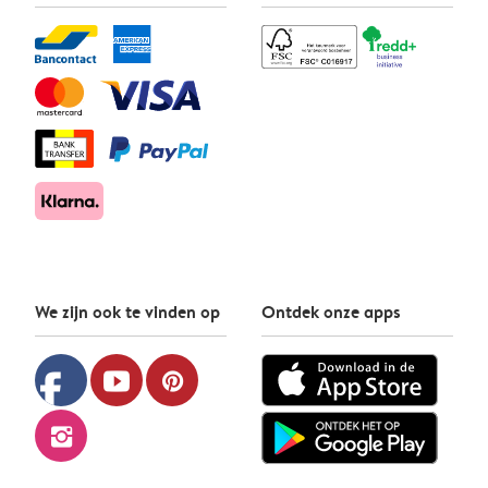
We zijn ook te vinden op
Ontdek onze apps
facebook
youtube
pinterest
instagram