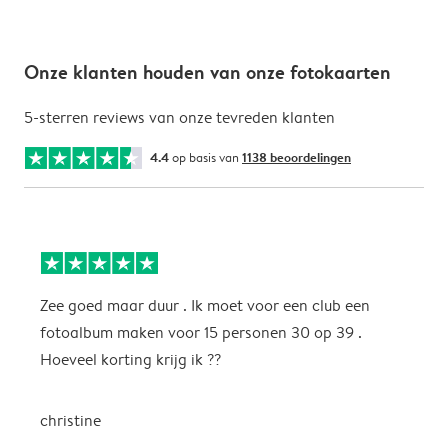
Onze klanten houden van onze fotokaarten
5-sterren reviews van onze tevreden klanten
4.4
op basis van
1138 beoordelingen
Zee goed maar duur . Ik moet voor een club een
M
fotoalbum maken voor 15 personen 30 op 39 .
k
Hoeveel korting krijg ik ??
b
christine
J