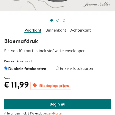
Voorkant
Binnenkant
Achterkant
Bloemafdruk
Set van 10 kaarten inclusief witte enveloppen
Kies een kaartsoort:
Dubbele fotokaarten
Enkele fotokaarten
Vanaf
€ 11,99
offers
Elke dag lage prijzen
Begin nu
Alle prijzen incl. BTW excl.
verzendkosten