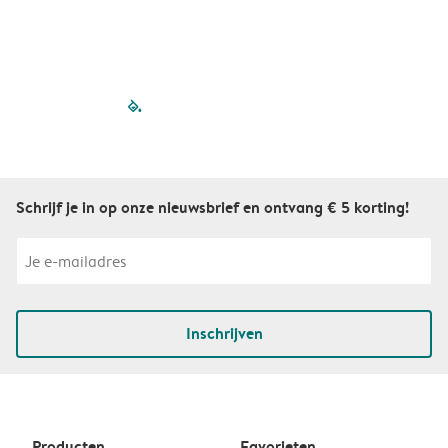
filled-pagination
outlined-paginatio
outlined-paginat
outlined-pagin
outlined-pag
outlined-p
Schrijf je in op onze nieuwsbrief en ontvang € 5 korting!
Inschrijven
Producten
Favorieten