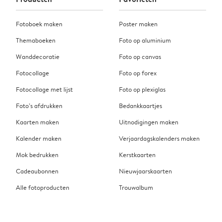
Fotoboek maken
Poster maken
Themaboeken
Foto op aluminium
Wanddecoratie
Foto op canvas
Fotocollage
Foto op forex
Fotocollage met lijst
Foto op plexiglas
Foto’s afdrukken
Bedankkaartjes
Kaarten maken
Uitnodigingen maken
Kalender maken
Verjaardagskalenders maken
Mok bedrukken
Kerstkaarten
Cadeaubonnen
Nieuwjaarskaarten
Alle fotoproducten
Trouwalbum