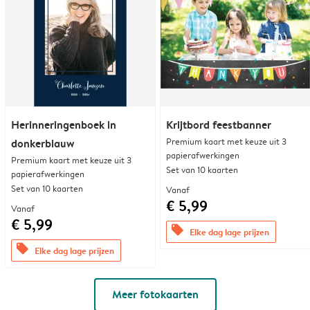
Herinneringenboek in
Krijtbord feestbanner
Premium kaart met keuze uit 3
donkerblauw
papierafwerkingen
Premium kaart met keuze uit 3
Set van 10 kaarten
papierafwerkingen
Set van 10 kaarten
Vanaf
€ 5,99
Vanaf
€ 5,99
offers
Elke dag lage prijzen
offers
Elke dag lage prijzen
Meer fotokaarten