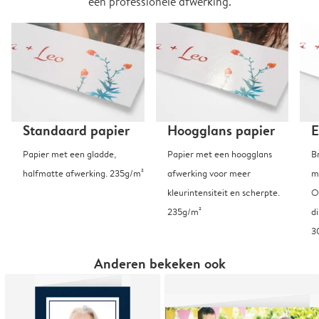
een professionele afwerking.
Standaard papier
Hoogglans papier
E
Papier met een gladde,
Papier met een hoogglans
B
halfmatte afwerking. 235g/m²
afwerking voor meer
m
kleurintensiteit en scherpte.
O
235g/m²
d
3
Anderen bekeken ook