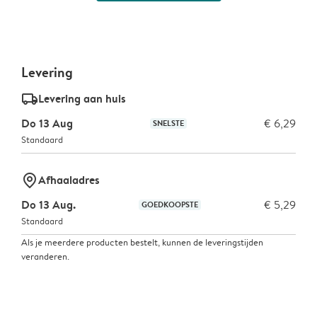
Levering
delivery_standard_v2
Levering aan huis
Do 13 Aug
€ 6,29
SNELSTE
Standaard
marker-pin
Afhaaladres
Do 13 Aug.
€ 5,29
GOEDKOOPSTE
Standaard
Als je meerdere producten bestelt, kunnen de leveringstijden
veranderen.