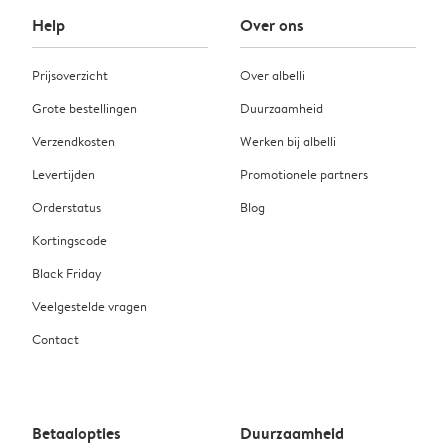
Help
Over ons
Prijsoverzicht
Over albelli
Grote bestellingen
Duurzaamheid
Verzendkosten
Werken bij albelli
Levertijden
Promotionele partners
Orderstatus
Blog
Kortingscode
Black Friday
Veelgestelde vragen
Contact
Betaalopties
Duurzaamheid