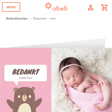
profile
shopping_cart
MENU
Bedankkaartjes
Babybeer - roze