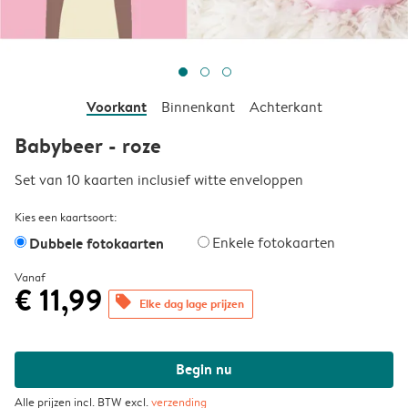
Voorkant
Binnenkant
Achterkant
Babybeer - roze
Set van 10 kaarten inclusief witte enveloppen
Kies een kaartsoort:
Dubbele fotokaarten
Enkele fotokaarten
Vanaf
€ 11,99
offers
Elke dag lage prijzen
Begin nu
Alle prijzen incl. BTW excl.
verzending