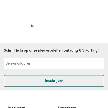
filled-pagination
outlined-paginatio
outlined-paginat
outlined-pagin
outlined-pag
outlined-p
Schrijf je in op onze nieuwsbrief en ontvang € 5 korting!
Inschrijven
Producten
Favorieten