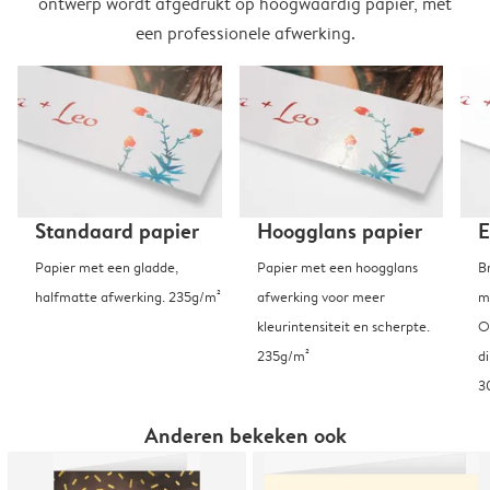
ontwerp wordt afgedrukt op hoogwaardig papier, met
een professionele afwerking.
Standaard papier
Hoogglans papier
E
Papier met een gladde,
Papier met een hoogglans
B
halfmatte afwerking. 235g/m²
afwerking voor meer
m
kleurintensiteit en scherpte.
O
235g/m²
d
3
Anderen bekeken ook