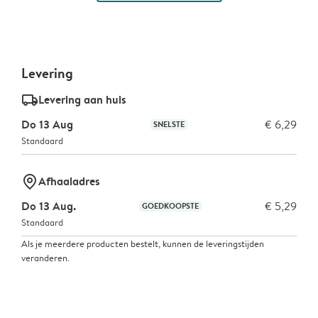
Levering
delivery_standard_v2
Levering aan huis
Do 13 Aug
€ 6,29
SNELSTE
Standaard
marker-pin
Afhaaladres
Do 13 Aug.
€ 5,29
GOEDKOOPSTE
Standaard
Als je meerdere producten bestelt, kunnen de leveringstijden
veranderen.