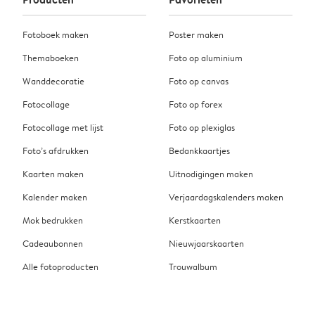
Fotoboek maken
Poster maken
Themaboeken
Foto op aluminium
Wanddecoratie
Foto op canvas
Fotocollage
Foto op forex
Fotocollage met lijst
Foto op plexiglas
Foto’s afdrukken
Bedankkaartjes
Kaarten maken
Uitnodigingen maken
Kalender maken
Verjaardagskalenders maken
Mok bedrukken
Kerstkaarten
Cadeaubonnen
Nieuwjaarskaarten
Alle fotoproducten
Trouwalbum