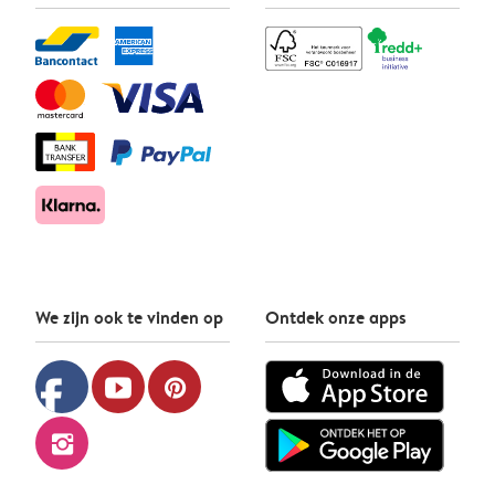
We zijn ook te vinden op
Ontdek onze apps
facebook
youtube
pinterest
instagram