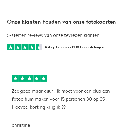
Onze klanten houden van onze fotokaarten
5-sterren reviews van onze tevreden klanten
4.4
op basis van
1138 beoordelingen
Zee goed maar duur . Ik moet voor een club een
M
fotoalbum maken voor 15 personen 30 op 39 .
k
Hoeveel korting krijg ik ??
b
christine
J