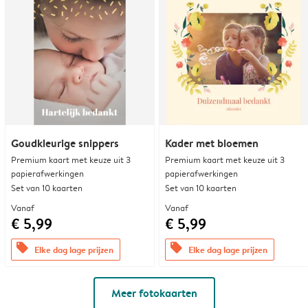
Goudkleurige snippers
Kader met bloemen
Premium kaart met keuze uit 3
Premium kaart met keuze uit 3
papierafwerkingen
papierafwerkingen
Set van 10 kaarten
Set van 10 kaarten
Vanaf
Vanaf
€ 5,99
€ 5,99
offers
offers
Elke dag lage prijzen
Elke dag lage prijzen
Meer fotokaarten