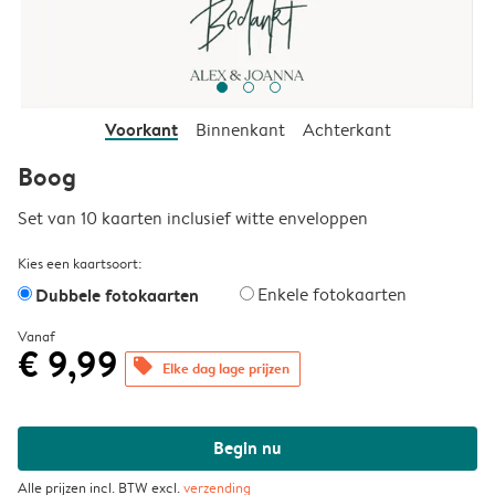
Voorkant
Binnenkant
Achterkant
Boog
Set van 10 kaarten inclusief witte enveloppen
Kies een kaartsoort:
Dubbele fotokaarten
Enkele fotokaarten
Vanaf
€ 9,99
offers
Elke dag lage prijzen
Begin nu
Alle prijzen incl. BTW excl.
verzending