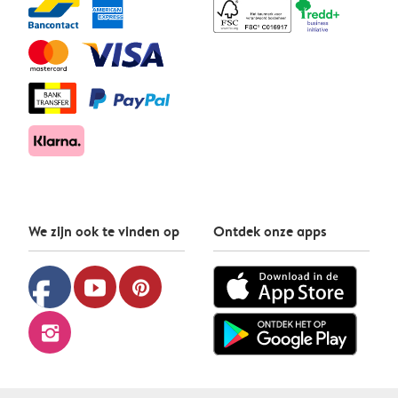
We zijn ook te vinden op
Ontdek onze apps
facebook
youtube
pinterest
instagram