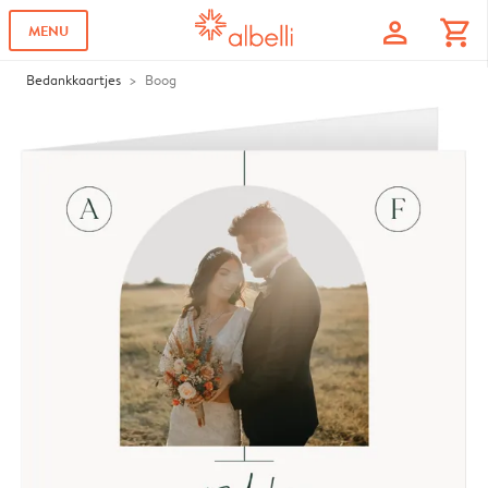
profile
shopping_cart
MENU
Bedankkaartjes
Boog