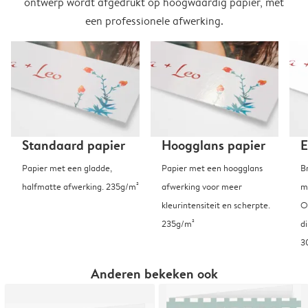
ontwerp wordt afgedrukt op hoogwaardig papier, met
een professionele afwerking.
Standaard papier
Hoogglans papier
E
Papier met een gladde,
Papier met een hoogglans
B
halfmatte afwerking. 235g/m²
afwerking voor meer
m
kleurintensiteit en scherpte.
O
235g/m²
d
3
Anderen bekeken ook