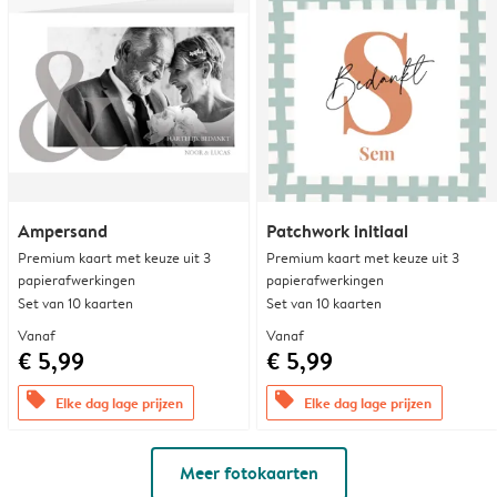
Ampersand
Patchwork initiaal
Premium kaart met keuze uit 3
Premium kaart met keuze uit 3
papierafwerkingen
papierafwerkingen
Set van 10 kaarten
Set van 10 kaarten
Vanaf
Vanaf
€ 5,99
€ 5,99
offers
offers
Elke dag lage prijzen
Elke dag lage prijzen
Meer fotokaarten