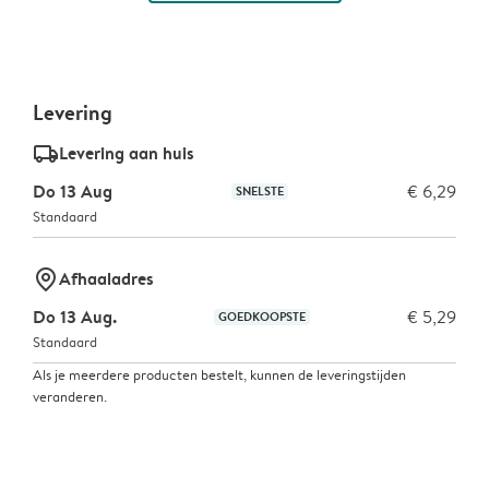
Levering
delivery_standard_v2
Levering aan huis
Do 13 Aug
€ 6,29
SNELSTE
Standaard
marker-pin
Afhaaladres
Do 13 Aug.
€ 5,29
GOEDKOOPSTE
Standaard
Als je meerdere producten bestelt, kunnen de leveringstijden
veranderen.