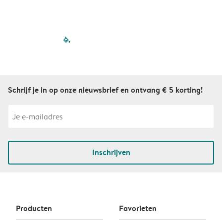
filled-pagination
outlined-paginatio
outlined-paginat
outlined-pagin
outlined-pag
outlined-p
Schrijf je in op onze nieuwsbrief en ontvang € 5 korting!
Inschrijven
Producten
Favorieten