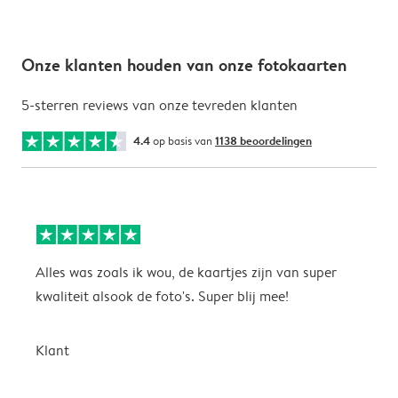
Onze klanten houden van onze fotokaarten
5-sterren reviews van onze tevreden klanten
4.4
op basis van
1138 beoordelingen
Alles was zoals ik wou, de kaartjes zijn van super
W
kwaliteit alsook de foto's. Super blij mee!
t
j
t
Klant