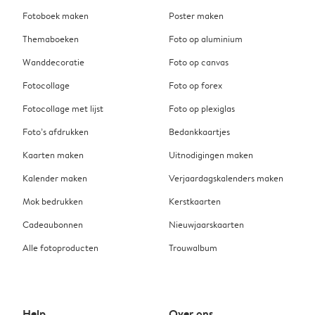
Fotoboek maken
Poster maken
Themaboeken
Foto op aluminium
Wanddecoratie
Foto op canvas
Fotocollage
Foto op forex
Fotocollage met lijst
Foto op plexiglas
Foto’s afdrukken
Bedankkaartjes
Kaarten maken
Uitnodigingen maken
Kalender maken
Verjaardagskalenders maken
Mok bedrukken
Kerstkaarten
Cadeaubonnen
Nieuwjaarskaarten
Alle fotoproducten
Trouwalbum
Help
Over ons