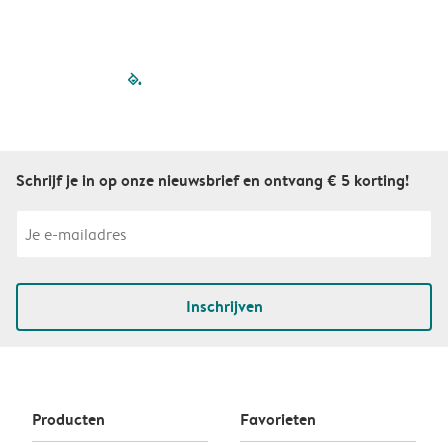
filled-pagination
outlined-paginatio
outlined-paginat
outlined-pagin
outlined-pag
outlined-p
Schrijf je in op onze nieuwsbrief en ontvang € 5 korting!
Inschrijven
Producten
Favorieten