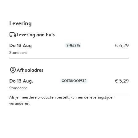
Levering
delivery_standard_v2
Levering aan huis
Do 13 Aug
€ 6,29
SNELSTE
Standaard
marker-pin
Afhaaladres
Do 13 Aug.
€ 5,29
GOEDKOOPSTE
Standaard
Als je meerdere producten bestelt, kunnen de leveringstijden
veranderen.