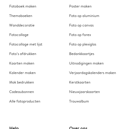
Fotoboek maken
Poster maken
Themaboeken
Foto op aluminium
Wanddecoratie
Foto op canvas
Fotocollage
Foto op forex
Fotocollage met lijst
Foto op plexiglas
Foto’s afdrukken
Bedankkaartjes
Kaarten maken
Uitnodigingen maken
Kalender maken
Verjaardagskalenders maken
Mok bedrukken
Kerstkaarten
Cadeaubonnen
Nieuwjaarskaarten
Alle fotoproducten
Trouwalbum
Help
Over ons