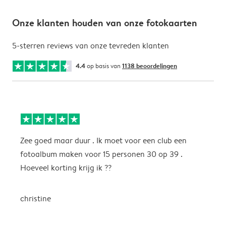
Onze klanten houden van onze fotokaarten
5-sterren reviews van onze tevreden klanten
4.4
op basis van
1138 beoordelingen
Zee goed maar duur . Ik moet voor een club een
M
fotoalbum maken voor 15 personen 30 op 39 .
k
Hoeveel korting krijg ik ??
b
christine
J