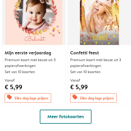
Mijn eerste verjaardag
Confetti feest
Premium kaart met keuze uit 3
Premium kaart met keuze uit 3
papierafwerkingen
papierafwerkingen
Set van 10 kaarten
Set van 10 kaarten
Vanaf
Vanaf
€ 5,99
€ 5,99
offers
offers
Elke dag lage prijzen
Elke dag lage prijzen
Meer fotokaarten