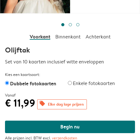
Voorkant
Binnenkant
Achterkant
Olijftak
Set van 10 kaarten inclusief witte enveloppen
Kies een kaartsoort:
Dubbele fotokaarten
Enkele fotokaarten
Vanaf
€ 11,99
offers
Elke dag lage prijzen
Begin nu
Alle prijzen incl. BTW excl.
verzendkosten