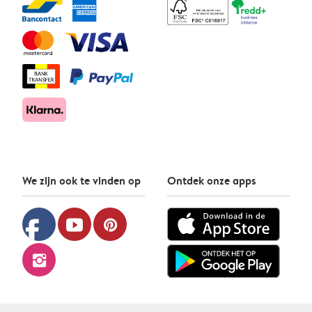
We zijn ook te vinden op
Ontdek onze apps
facebook
youtube
pinterest
instagram