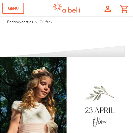
profile
shopping_cart
MENU
Bedankkaartjes
Olijftak