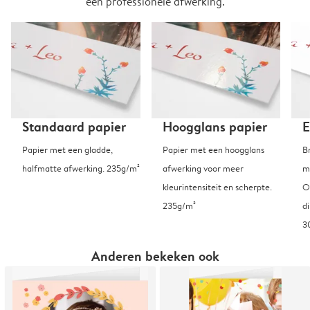
een professionele afwerking.
Standaard papier
Hoogglans papier
E
Papier met een gladde,
Papier met een hoogglans
B
halfmatte afwerking. 235g/m²
afwerking voor meer
m
kleurintensiteit en scherpte.
O
235g/m²
d
3
Anderen bekeken ook