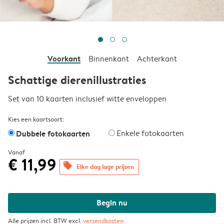
Voorkant
Binnenkant
Achterkant
Schattige dierenillustraties
Set van 10 kaarten inclusief witte enveloppen
Kies een kaartsoort:
Dubbele fotokaarten
Enkele fotokaarten
Vanaf
€ 11,99
offers
Elke dag lage prijzen
Begin nu
Alle prijzen incl. BTW excl.
verzendkosten