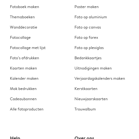
Fotoboek maken
Poster maken
Themaboeken
Foto op aluminium
Wanddecoratie
Foto op canvas
Fotocollage
Foto op forex
Fotocollage met lijst
Foto op plexiglas
Foto’s afdrukken
Bedankkaartjes
Kaarten maken
Uitnodigingen maken
Kalender maken
Verjaardagskalenders maken
Mok bedrukken
Kerstkaarten
Cadeaubonnen
Nieuwjaarskaarten
Alle fotoproducten
Trouwalbum
Help
Over ons