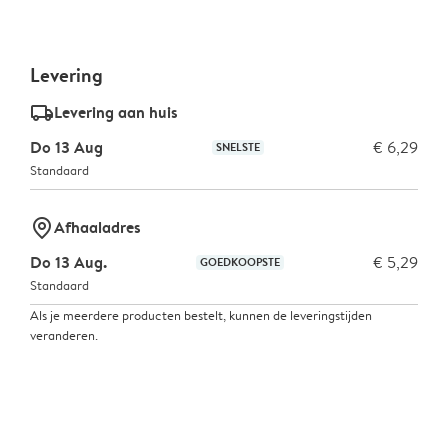
Levering
delivery_standard_v2
Levering aan huis
Do 13 Aug
€ 6,29
SNELSTE
Standaard
marker-pin
Afhaaladres
Do 13 Aug.
€ 5,29
GOEDKOOPSTE
Standaard
Als je meerdere producten bestelt, kunnen de leveringstijden
veranderen.