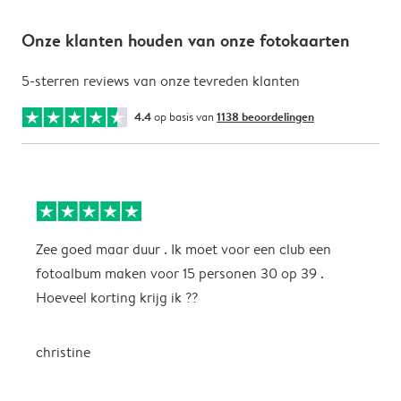
Onze klanten houden van onze fotokaarten
5-sterren reviews van onze tevreden klanten
4.4
op basis van
1138 beoordelingen
Zee goed maar duur . Ik moet voor een club een
M
fotoalbum maken voor 15 personen 30 op 39 .
k
Hoeveel korting krijg ik ??
b
christine
J