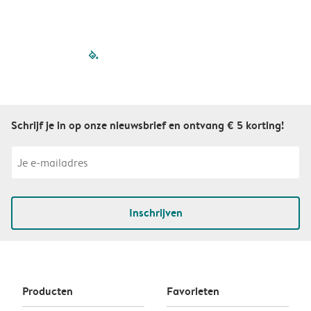
filled-pagination
outlined-paginatio
outlined-paginat
outlined-pagin
outlined-pag
outlined-p
Schrijf je in op onze nieuwsbrief en ontvang € 5 korting!
Inschrijven
Producten
Favorieten