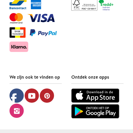
We zijn ook te vinden op
Ontdek onze apps
facebook
youtube
pinterest
instagram