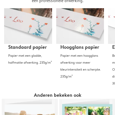
een professionele afwerking.
Standaard papier
Hoogglans papier
E
Papier met een gladde,
Papier met een hoogglans
B
halfmatte afwerking. 235g/m²
afwerking voor meer
m
kleurintensiteit en scherpte.
O
235g/m²
d
3
Anderen bekeken ook