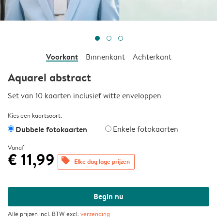
Voorkant
Binnenkant
Achterkant
Aquarel abstract
Set van 10 kaarten inclusief witte enveloppen
Kies een kaartsoort:
Dubbele fotokaarten
Enkele fotokaarten
Vanaf
€ 11,99
offers
Elke dag lage prijzen
Begin nu
Alle prijzen incl. BTW excl.
verzending