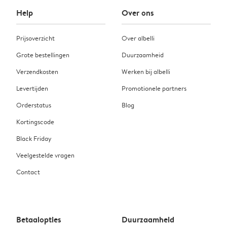
Help
Over ons
Prijsoverzicht
Over albelli
Grote bestellingen
Duurzaamheid
Verzendkosten
Werken bij albelli
Levertijden
Promotionele partners
Orderstatus
Blog
Kortingscode
Black Friday
Veelgestelde vragen
Contact
Betaalopties
Duurzaamheid