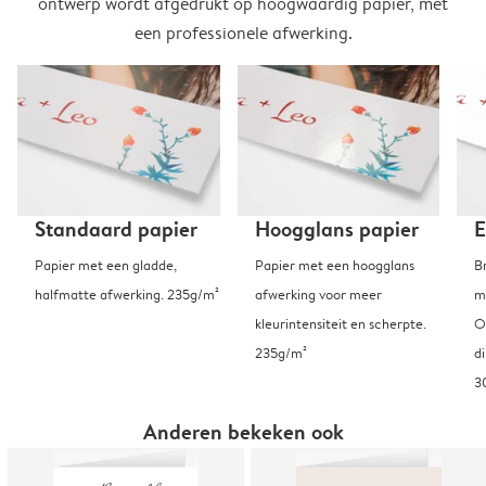
ontwerp wordt afgedrukt op hoogwaardig papier, met
een professionele afwerking.
Standaard papier
Hoogglans papier
E
Papier met een gladde,
Papier met een hoogglans
B
halfmatte afwerking. 235g/m²
afwerking voor meer
m
kleurintensiteit en scherpte.
O
235g/m²
d
3
Anderen bekeken ook