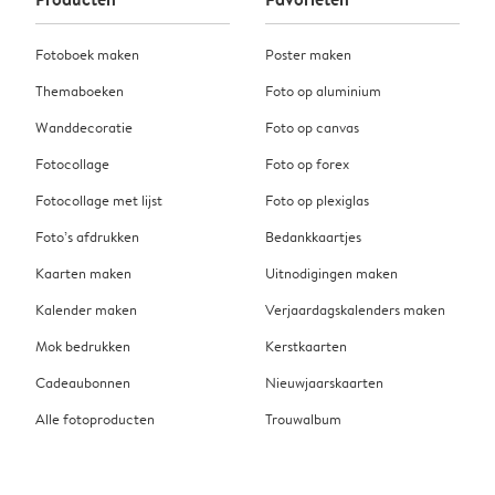
Fotoboek maken
Poster maken
Themaboeken
Foto op aluminium
Wanddecoratie
Foto op canvas
Fotocollage
Foto op forex
Fotocollage met lijst
Foto op plexiglas
Foto’s afdrukken
Bedankkaartjes
Kaarten maken
Uitnodigingen maken
Kalender maken
Verjaardagskalenders maken
Mok bedrukken
Kerstkaarten
Cadeaubonnen
Nieuwjaarskaarten
Alle fotoproducten
Trouwalbum