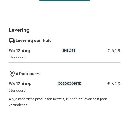
Levering
delivery_standard_v2
Levering aan huis
Wo 12 Aug
€ 6,29
SNELSTE
Standaard
marker-pin
Afhaaladres
Wo 12 Aug.
€ 5,29
GOEDKOOPSTE
Standaard
Als je meerdere producten bestelt, kunnen de leveringstijden
veranderen.