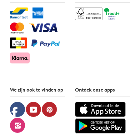
We zijn ook te vinden op
Ontdek onze apps
facebook
youtube
pinterest
instagram