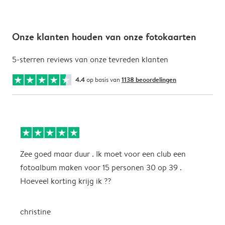
Onze klanten houden van onze fotokaarten
5-sterren reviews van onze tevreden klanten
4.4
op basis van
1138 beoordelingen
Zee goed maar duur . Ik moet voor een club een
M
fotoalbum maken voor 15 personen 30 op 39 .
k
Hoeveel korting krijg ik ??
b
christine
J