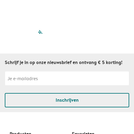
filled-pagination
outlined-paginatio
outlined-paginat
outlined-pagin
outlined-pag
outlined-p
Schrijf je in op onze nieuwsbrief en ontvang € 5 korting!
Inschrijven
Producten
Favorieten