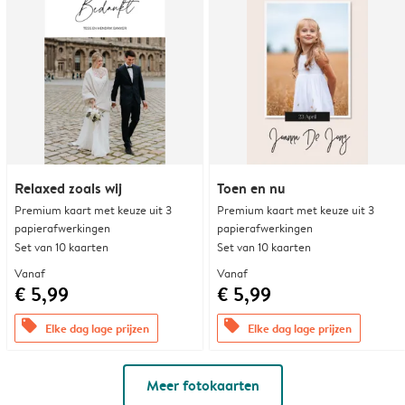
Relaxed zoals wij
Toen en nu
Premium kaart met keuze uit 3
Premium kaart met keuze uit 3
papierafwerkingen
papierafwerkingen
Set van 10 kaarten
Set van 10 kaarten
Vanaf
Vanaf
€ 5,99
€ 5,99
offers
offers
Elke dag lage prijzen
Elke dag lage prijzen
Meer fotokaarten