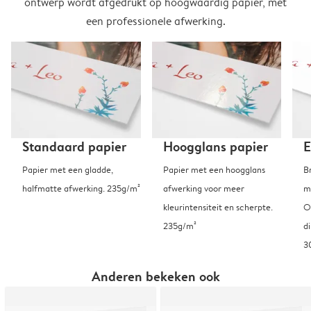
ontwerp wordt afgedrukt op hoogwaardig papier, met
een professionele afwerking.
Standaard papier
Hoogglans papier
E
Papier met een gladde,
Papier met een hoogglans
B
halfmatte afwerking. 235g/m²
afwerking voor meer
m
kleurintensiteit en scherpte.
O
235g/m²
d
3
Anderen bekeken ook