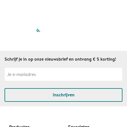
filled-pagination
outlined-paginatio
outlined-paginat
outlined-pagin
outlined-pag
outlined-p
Schrijf je in op onze nieuwsbrief en ontvang € 5 korting!
Inschrijven
Producten
Favorieten