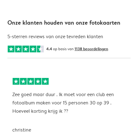
Onze klanten houden van onze fotokaarten
5-sterren reviews van onze tevreden klanten
4.4
op basis van
1138 beoordelingen
Zee goed maar duur . Ik moet voor een club een
M
fotoalbum maken voor 15 personen 30 op 39 .
k
Hoeveel korting krijg ik ??
b
christine
J