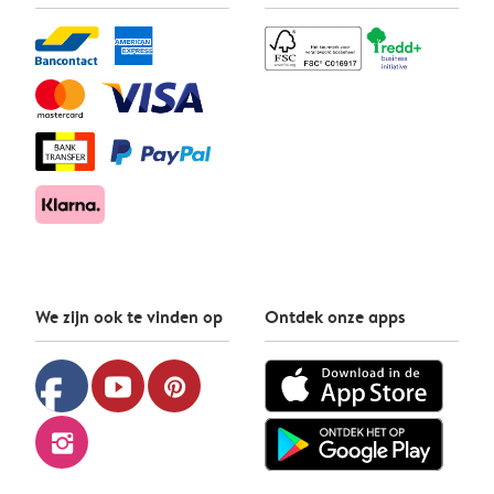
We zijn ook te vinden op
Ontdek onze apps
facebook
youtube
pinterest
instagram