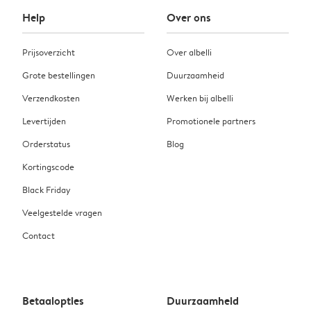
Help
Over ons
Prijsoverzicht
Over albelli
Grote bestellingen
Duurzaamheid
Verzendkosten
Werken bij albelli
Levertijden
Promotionele partners
Orderstatus
Blog
Kortingscode
Black Friday
Veelgestelde vragen
Contact
Betaalopties
Duurzaamheid