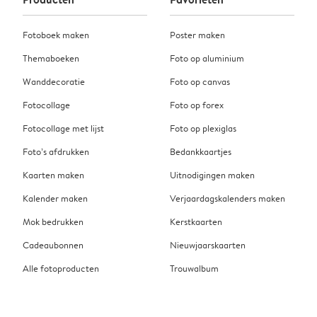
Fotoboek maken
Poster maken
Themaboeken
Foto op aluminium
Wanddecoratie
Foto op canvas
Fotocollage
Foto op forex
Fotocollage met lijst
Foto op plexiglas
Foto’s afdrukken
Bedankkaartjes
Kaarten maken
Uitnodigingen maken
Kalender maken
Verjaardagskalenders maken
Mok bedrukken
Kerstkaarten
Cadeaubonnen
Nieuwjaarskaarten
Alle fotoproducten
Trouwalbum