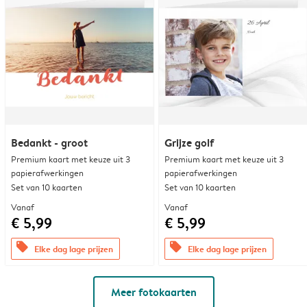
Bedankt - groot
Grijze golf
Premium kaart met keuze uit 3
Premium kaart met keuze uit 3
papierafwerkingen
papierafwerkingen
Set van 10 kaarten
Set van 10 kaarten
Vanaf
Vanaf
€ 5,99
€ 5,99
offers
offers
Elke dag lage prijzen
Elke dag lage prijzen
Meer fotokaarten