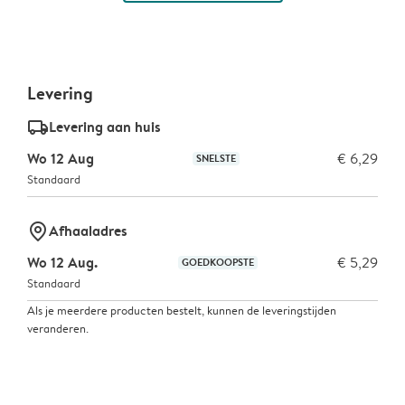
Levering
delivery_standard_v2
Levering aan huis
Wo 12 Aug
€ 6,29
SNELSTE
Standaard
marker-pin
Afhaaladres
Wo 12 Aug.
€ 5,29
GOEDKOOPSTE
Standaard
Als je meerdere producten bestelt, kunnen de leveringstijden
veranderen.