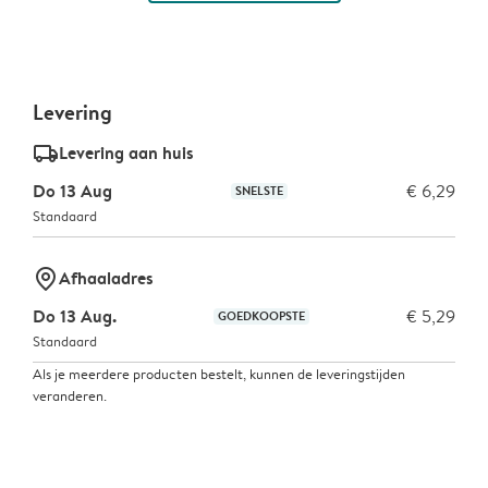
Levering
delivery_standard_v2
Levering aan huis
Do 13 Aug
€ 6,29
SNELSTE
Standaard
marker-pin
Afhaaladres
Do 13 Aug.
€ 5,29
GOEDKOOPSTE
Standaard
Als je meerdere producten bestelt, kunnen de leveringstijden
veranderen.