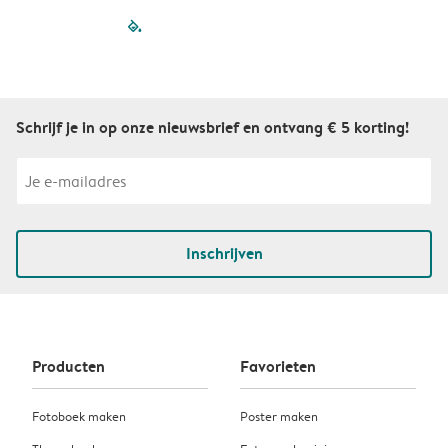
filled-pagination
outlined-paginatio
outlined-paginat
outlined-pagin
outlined-pag
outlined-p
Schrijf je in op onze nieuwsbrief en ontvang € 5 korting!
Inschrijven
Producten
Favorieten
Fotoboek maken
Poster maken