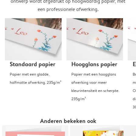
ontwerp wordt afgedrukt op hoogwaardig papier, met
een professionele afwerking.
Standaard papier
Hoogglans papier
E
Papier met een gladde,
Papier met een hoogglans
B
halfmatte afwerking. 235g/m²
afwerking voor meer
m
kleurintensiteit en scherpte.
O
235g/m²
d
3
Anderen bekeken ook