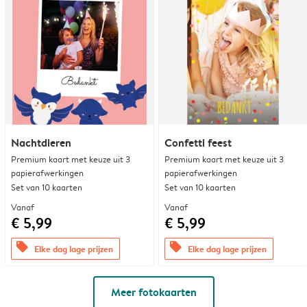
Nachtdieren
Confetti feest
Premium kaart met keuze uit 3
Premium kaart met keuze uit 3
papierafwerkingen
papierafwerkingen
Set van 10 kaarten
Set van 10 kaarten
Vanaf
Vanaf
€ 5,99
€ 5,99
offers
offers
Elke dag lage prijzen
Elke dag lage prijzen
Meer fotokaarten