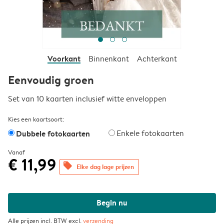
Voorkant
Binnenkant
Achterkant
Eenvoudig groen
Set van 10 kaarten inclusief witte enveloppen
Kies een kaartsoort:
Dubbele fotokaarten
Enkele fotokaarten
Vanaf
€ 11,99
offers
Elke dag lage prijzen
Begin nu
Alle prijzen incl. BTW excl.
verzending