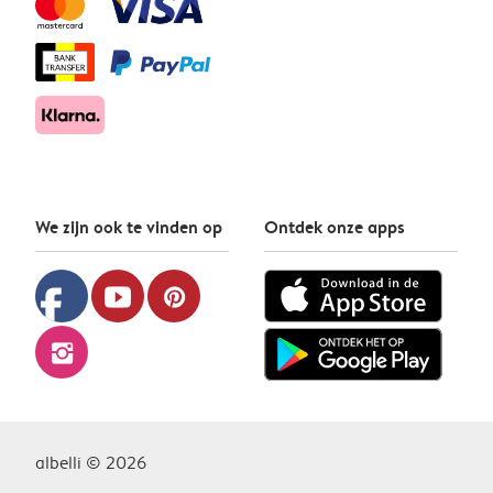
We zijn ook te vinden op
Ontdek onze apps
facebook
youtube
pinterest
instagram
albelli © 2026