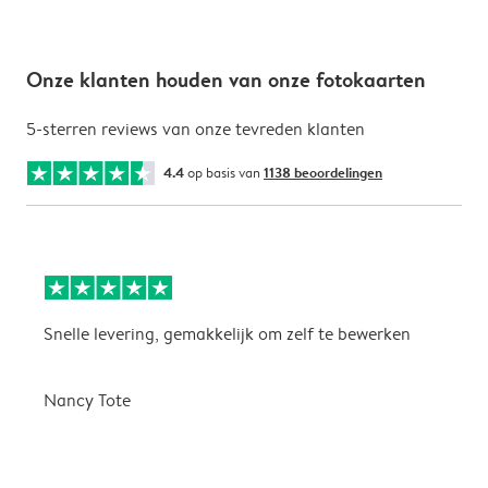
Onze klanten houden van onze fotokaarten
5-sterren reviews van onze tevreden klanten
4.4
op basis van
1138 beoordelingen
Snelle levering, gemakkelijk om zelf te bewerken
D
i
Nancy Tote