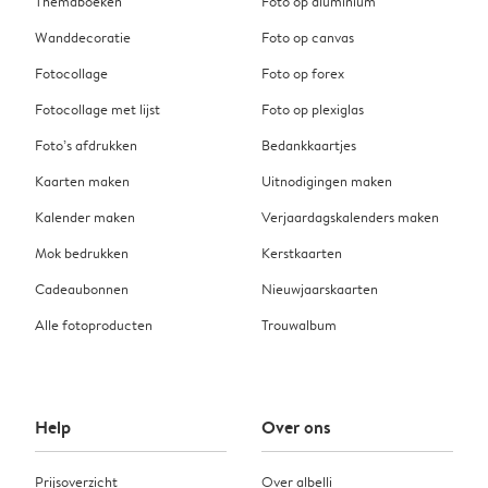
Themaboeken
Foto op aluminium
Wanddecoratie
Foto op canvas
Fotocollage
Foto op forex
Fotocollage met lijst
Foto op plexiglas
Foto’s afdrukken
Bedankkaartjes
Kaarten maken
Uitnodigingen maken
Kalender maken
Verjaardagskalenders maken
Mok bedrukken
Kerstkaarten
Cadeaubonnen
Nieuwjaarskaarten
Alle fotoproducten
Trouwalbum
Help
Over ons
Prijsoverzicht
Over albelli