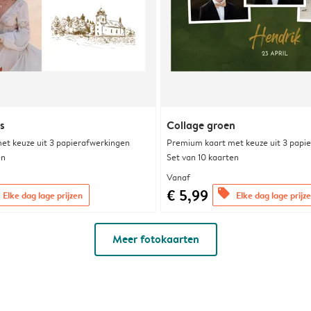
s
Collage groen
et keuze uit 3 papierafwerkingen
Premium kaart met keuze uit 3 papi
en
Set van 10 kaarten
Vanaf
€ 5,99
offers
Elke dag lage prijzen
Elke dag lage prijz
Meer fotokaarten