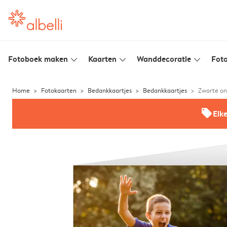
Fotoboek maken
Kaarten
Wanddecoratie
Foto
slim_arrow_down
slim_arrow_down
slim_arrow_down
Home
Fotokaarten
Bedankkaartjes
Bedankkaartjes
Zwarte on
offers
Elk