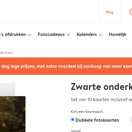
question
Blog
's afdrukken
Fotocadeaus
Kalenders
Huwelijk
slim_arrow_down
slim_arrow_down
slim_arrow_down
derkant
e dag lage prijzen, met extra voordeel bij aankoop van meer ex
Zwarte onder
Set van 10 kaarten inclusief 
Kies een kaartsoort:
Dubbele fotokaarten
Vanaf