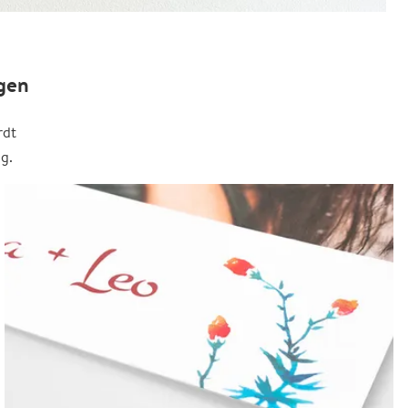
gen
rdt
g.