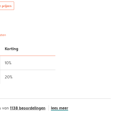
e prijzen
sten
Korting
10%
20%
1138 beoordelingen
lees meer
s van