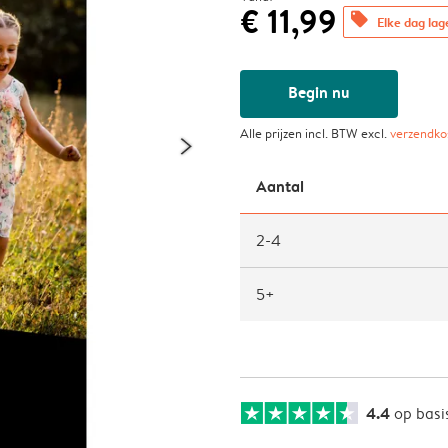
€ 11,99
offers
Elke dag lag
Begin nu
Alle prijzen incl. BTW excl.
verzendko
Aantal
2-4
5+
4.4
op basi