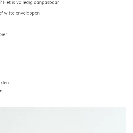
? Het is volledig aanpasbaar
ief witte enveloppen
pier
rden
er