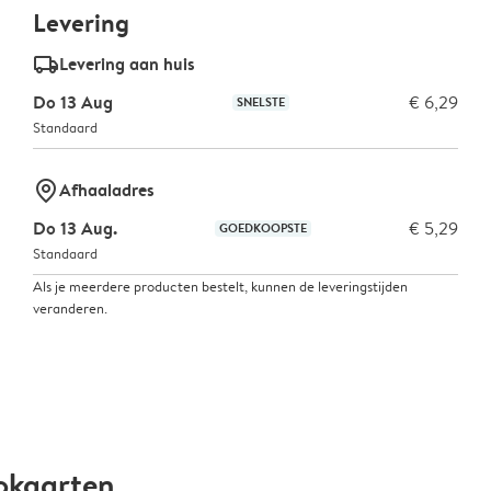
Levering
delivery_standard_v2
Levering aan huis
Do 13 Aug
€ 6,29
SNELSTE
Standaard
marker-pin
Afhaaladres
Do 13 Aug.
€ 5,29
GOEDKOOPSTE
Standaard
Als je meerdere producten bestelt, kunnen de leveringstijden
veranderen.
okaarten