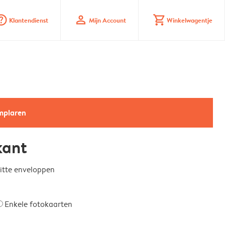
_mark_circle
profile
shopping_cart
Klantendienst
Mijn Account
Winkelwagentje
emplaren
kant
witte enveloppen
Enkele fotokaarten