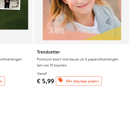
Trendsetter
erafwerkingen
Premium kaart met keuze uit 3 papierafwerkingen
Set van 10 kaarten
Vanaf
€ 5,99
offers
en
Elke dag lage prijzen