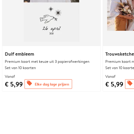
Duif embleem
Trouwsketche
Premium kaart met keuze uit 3 papierafwerkingen
Premium kaart m
Set van 10 kaarten
Set van 10 kaart
Vanaf
Vanaf
€ 5,99
€ 5,99
offers
offers
Elke dag lage prijzen