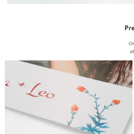
Pr
On
a