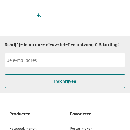
filled-pagination
outlined-paginatio
outlined-paginat
outlined-pagin
outlined-pag
outlined-p
Schrijf je in op onze nieuwsbrief en ontvang € 5 korting!
Inschrijven
Producten
Favorieten
Fotoboek maken
Poster maken