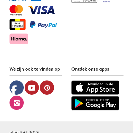
We zijn ook te vinden op
Ontdek onze apps
facebook
youtube
pinterest
instagram
albelli © 2026