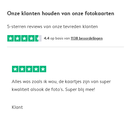
Onze klanten houden van onze fotokaarten
5-sterren reviews van onze tevreden klanten
4.4
op basis van
1138 beoordelingen
Alles was zoals ik wou, de kaartjes zijn van super
W
kwaliteit alsook de foto's. Super blij mee!
t
j
t
Klant