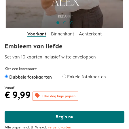
Voorkant
Binnenkant
Achterkant
Embleem van liefde
Set van 10 kaarten inclusief witte enveloppen
Kies een kaartsoort:
Dubbele fotokaarten
Enkele fotokaarten
Vanaf
€ 9,99
offers
Elke dag lage prijzen
Begin nu
Alle prijzen incl. BTW excl.
verzendkosten