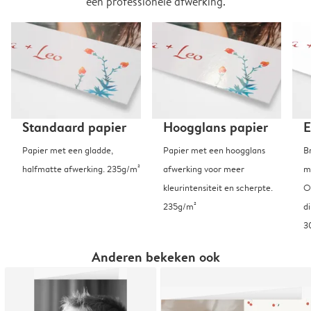
een professionele afwerking.
Standaard papier
Hoogglans papier
E
Papier met een gladde,
Papier met een hoogglans
B
halfmatte afwerking. 235g/m²
afwerking voor meer
m
kleurintensiteit en scherpte.
O
235g/m²
d
3
Anderen bekeken ook