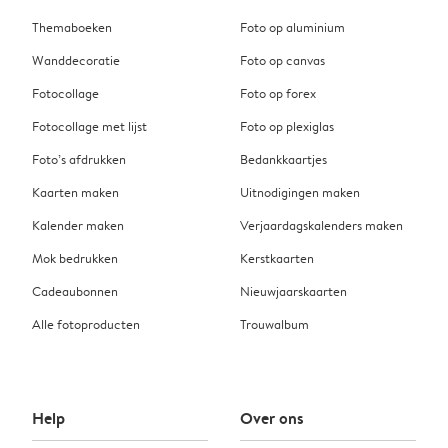
Themaboeken
Foto op aluminium
Wanddecoratie
Foto op canvas
Fotocollage
Foto op forex
Fotocollage met lijst
Foto op plexiglas
Foto’s afdrukken
Bedankkaartjes
Kaarten maken
Uitnodigingen maken
Kalender maken
Verjaardagskalenders maken
Mok bedrukken
Kerstkaarten
Cadeaubonnen
Nieuwjaarskaarten
Alle fotoproducten
Trouwalbum
Help
Over ons