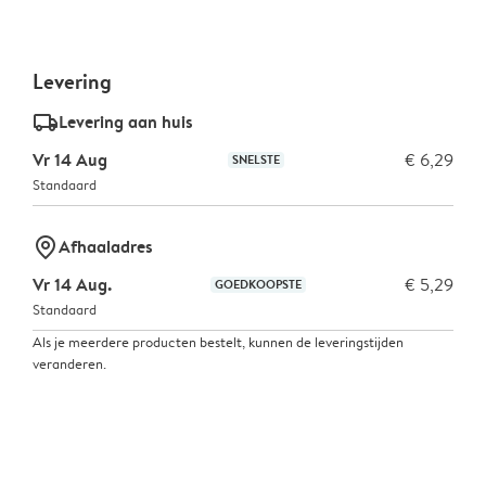
Levering
delivery_standard_v2
Levering aan huis
Vr 14 Aug
€ 6,29
SNELSTE
Standaard
marker-pin
Afhaaladres
Vr 14 Aug.
€ 5,29
GOEDKOOPSTE
Standaard
Als je meerdere producten bestelt, kunnen de leveringstijden
veranderen.