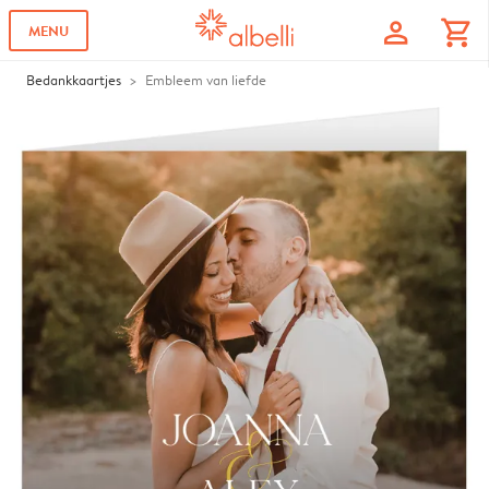
profile
shopping_cart
MENU
Bedankkaartjes
Embleem van liefde