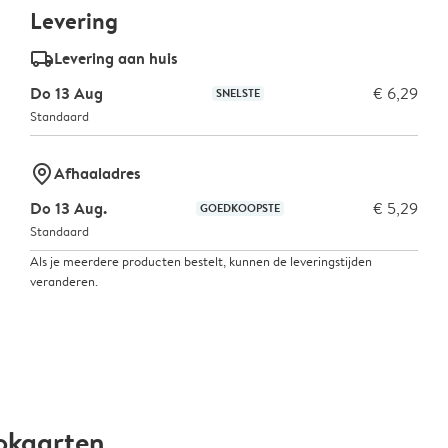
Levering
delivery_standard_v2
Levering aan huis
Do 13 Aug
€ 6,29
SNELSTE
Standaard
marker-pin
Afhaaladres
Do 13 Aug.
€ 5,29
GOEDKOOPSTE
Standaard
Als je meerdere producten bestelt, kunnen de leveringstijden
veranderen.
okaarten