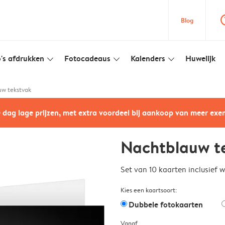
question
Blog
's afdrukken
Fotocadeaus
Kalenders
Huwelijk
slim_arrow_down
slim_arrow_down
slim_arrow_down
w tekstvak
e dag lage prijzen, met extra voordeel bij aankoop van meer ex
Nachtblauw t
Set van 10 kaarten inclusief 
Kies een kaartsoort:
Dubbele fotokaarten
Vanaf