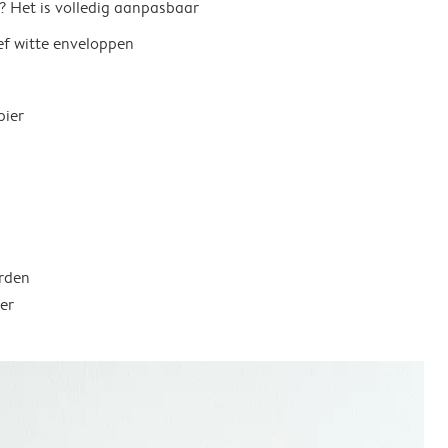
? Het is volledig aanpasbaar
ief witte enveloppen
pier
rden
er