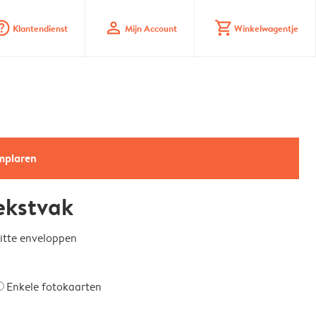
_mark_circle
profile
shopping_cart
Klantendienst
Mijn Account
Winkelwagentje
emplaren
ekstvak
witte enveloppen
Enkele fotokaarten