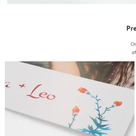
Pr
On
a