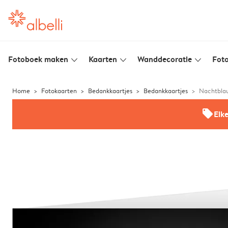
Fotoboek maken
Kaarten
Wanddecoratie
Foto
slim_arrow_down
slim_arrow_down
slim_arrow_down
Home
Fotokaarten
Bedankkaartjes
Bedankkaartjes
Nachtblau
offers
Elk