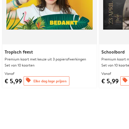
Tropisch feest
Schoolbord
Premium kaart met keuze uit 3 papierafwerkingen
Premium kaart m
Set van 10 kaarten
Set van 10 kaart
Vanaf
Vanaf
€ 5,99
€ 5,99
offers
offers
Elke dag lage prijzen