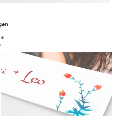
gen
rdt
g.