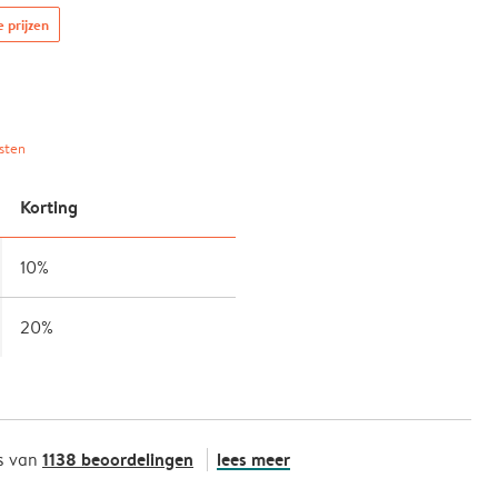
e prijzen
sten
Korting
10%
20%
1138 beoordelingen
lees meer
s van