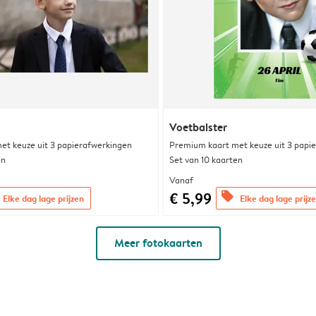
Voetbalster
et keuze uit 3 papierafwerkingen
Premium kaart met keuze uit 3 papi
en
Set van 10 kaarten
Vanaf
€ 5,99
offers
Elke dag lage prijzen
Elke dag lage prijz
Meer fotokaarten