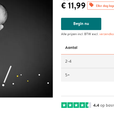
€ 11,99
offers
Elke dag lag
Begin nu
Alle prijzen incl. BTW excl.
verzendko
Aantal
2-4
5+
4.4
op basi