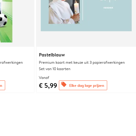
Pastelblauw
erafwerkingen
Premium kaart met keuze uit 3 papierafwerkingen
Set van 10 kaarten
Vanaf
€ 5,99
offers
en
Elke dag lage prijzen