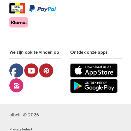
We zijn ook te vinden op
Ontdek onze apps
facebook
youtube
pinterest
instagram
albelli © 2026
Privacybeleid