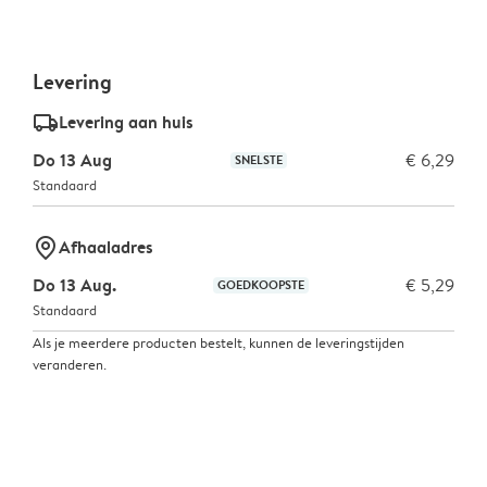
Levering
delivery_standard_v2
Levering aan huis
Do 13 Aug
€ 6,29
SNELSTE
Standaard
marker-pin
Afhaaladres
Do 13 Aug.
€ 5,29
GOEDKOOPSTE
Standaard
Als je meerdere producten bestelt, kunnen de leveringstijden
veranderen.