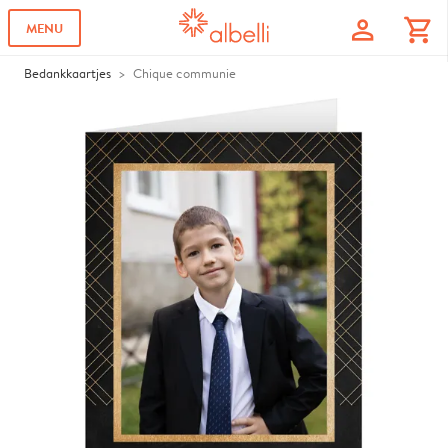
profile
shopping_cart
MENU
Bedankkaartjes
Chique communie