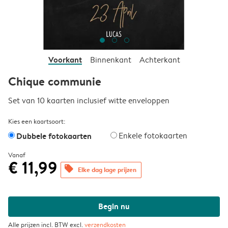
Voorkant
Binnenkant
Achterkant
Chique communie
Set van 10 kaarten inclusief witte enveloppen
Kies een kaartsoort:
Dubbele fotokaarten
Enkele fotokaarten
Vanaf
€ 11,99
offers
Elke dag lage prijzen
Begin nu
Alle prijzen incl. BTW excl.
verzendkosten