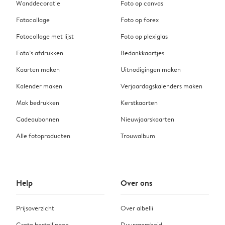
Wanddecoratie
Foto op canvas
Fotocollage
Foto op forex
Fotocollage met lijst
Foto op plexiglas
Foto’s afdrukken
Bedankkaartjes
Kaarten maken
Uitnodigingen maken
Kalender maken
Verjaardagskalenders maken
Mok bedrukken
Kerstkaarten
Cadeaubonnen
Nieuwjaarskaarten
Alle fotoproducten
Trouwalbum
Help
Over ons
Prijsoverzicht
Over albelli
Grote bestellingen
Duurzaamheid