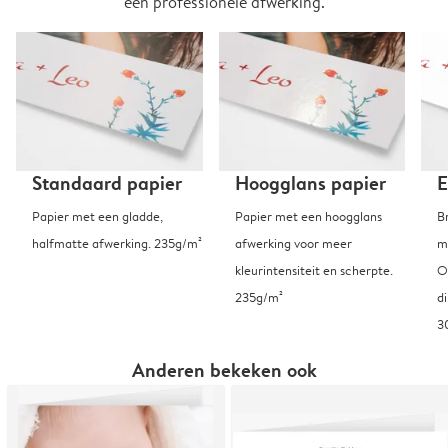
een professionele afwerking.
Standaard papier
Hoogglans papier
E
Papier met een gladde,
Papier met een hoogglans
B
halfmatte afwerking. 235g/m²
afwerking voor meer
m
kleurintensiteit en scherpte.
O
235g/m²
d
3
Anderen bekeken ook