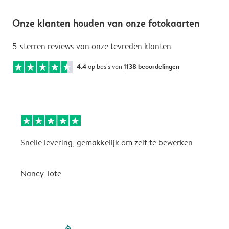
Onze klanten houden van onze fotokaarten
5-sterren reviews van onze tevreden klanten
4.4
op basis van
1138 beoordelingen
Snelle levering, gemakkelijk om zelf te bewerken
D
i
Nancy Tote
filled-pagination
outlined-paginatio
outlined-paginat
outlined-pagin
outlined-pag
outlined-p