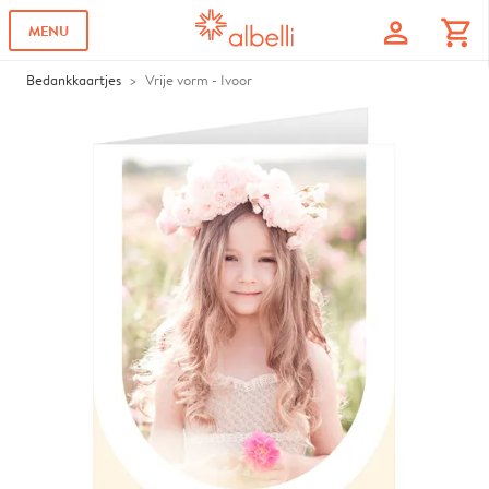
profile
shopping_cart
MENU
Bedankkaartjes
Vrije vorm - Ivoor