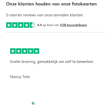
Onze klanten houden van onze fotokaarten
5-sterren reviews van onze tevreden klanten
4.4
op basis van
1138 beoordelingen
Snelle levering, gemakkelijk om zelf te bewerken
D
i
Nancy Tote
filled-pagination
outlined-paginatio
outlined-paginat
outlined-pagin
outlined-pag
outlined-p