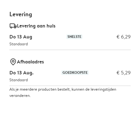
Levering
delivery_standard_v2
Levering aan huis
Do 13 Aug
€ 6,29
SNELSTE
Standaard
marker-pin
Afhaaladres
Do 13 Aug.
€ 5,29
GOEDKOOPSTE
Standaard
Als je meerdere producten bestelt, kunnen de leveringstijden
veranderen.