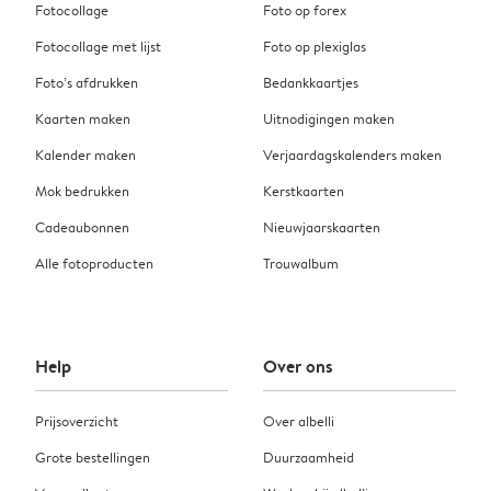
Fotocollage
Foto op forex
Fotocollage met lijst
Foto op plexiglas
Foto’s afdrukken
Bedankkaartjes
Kaarten maken
Uitnodigingen maken
Kalender maken
Verjaardagskalenders maken
Mok bedrukken
Kerstkaarten
Cadeaubonnen
Nieuwjaarskaarten
Alle fotoproducten
Trouwalbum
Help
Over ons
Prijsoverzicht
Over albelli
Grote bestellingen
Duurzaamheid