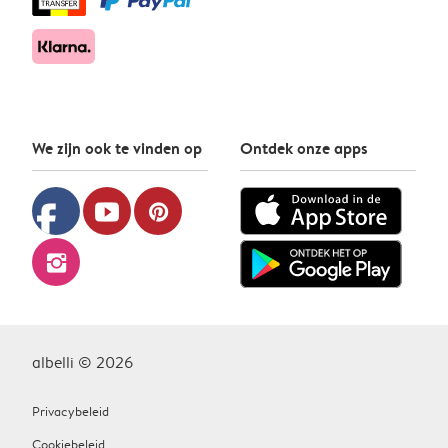
We zijn ook te vinden op
Ontdek onze apps
facebook
youtube
pinterest
instagram
albelli © 2026
Privacybeleid
Cookiebeleid