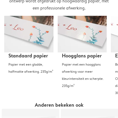
ontwerp wordt afgedrukt op hoogwaardig papier, met
een professionele afwerking.
Standaard papier
Hoogglans papier
E
Papier met een gladde,
Papier met een hoogglans
B
halfmatte afwerking. 235g/m²
afwerking voor meer
m
kleurintensiteit en scherpte.
O
235g/m²
d
3
Anderen bekeken ook