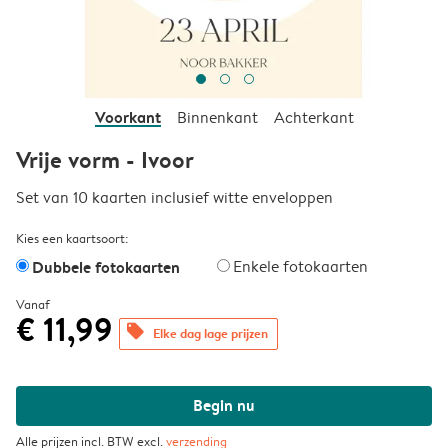
Voorkant
Binnenkant
Achterkant
Vrije vorm - Ivoor
Set van 10 kaarten inclusief witte enveloppen
Kies een kaartsoort:
Dubbele fotokaarten
Enkele fotokaarten
Vanaf
€ 11,99
offers
Elke dag lage prijzen
Begin nu
Alle prijzen incl. BTW excl.
verzending