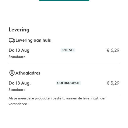
Levering
delivery_standard_v2
Levering aan huis
Do 13 Aug
€ 6,29
SNELSTE
Standaard
marker-pin
Afhaaladres
Do 13 Aug.
€ 5,29
GOEDKOOPSTE
Standaard
Als je meerdere producten bestelt, kunnen de leveringstijden
veranderen.