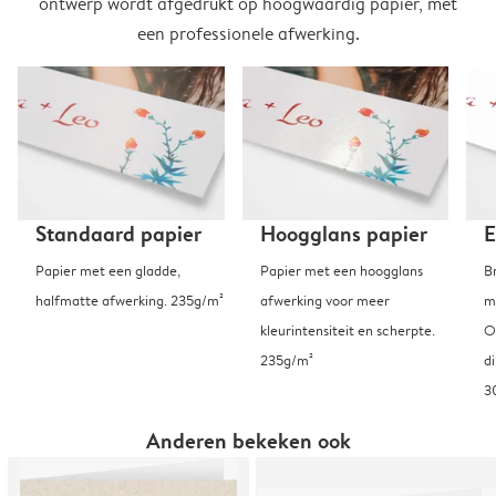
ontwerp wordt afgedrukt op hoogwaardig papier, met
een professionele afwerking.
Standaard papier
Hoogglans papier
E
Papier met een gladde,
Papier met een hoogglans
B
halfmatte afwerking. 235g/m²
afwerking voor meer
m
kleurintensiteit en scherpte.
O
235g/m²
d
3
Anderen bekeken ook