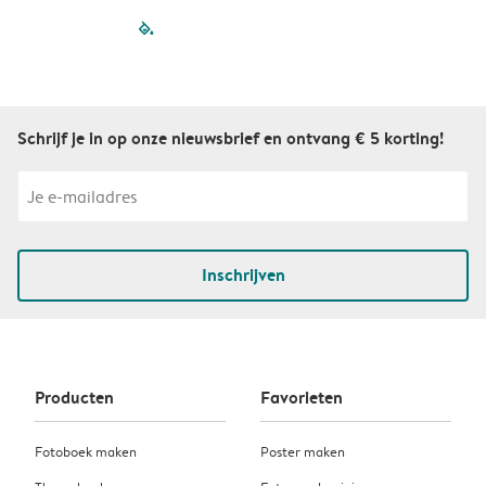
filled-pagination
outlined-paginatio
outlined-paginat
outlined-pagin
outlined-pag
outlined-p
Schrijf je in op onze nieuwsbrief en ontvang € 5 korting!
Inschrijven
Producten
Favorieten
Fotoboek maken
Poster maken