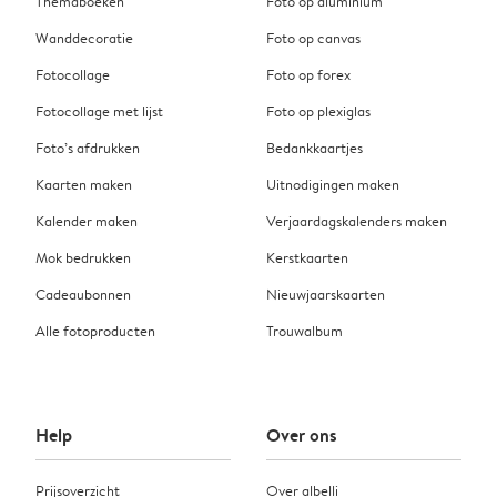
Themaboeken
Foto op aluminium
Wanddecoratie
Foto op canvas
Fotocollage
Foto op forex
Fotocollage met lijst
Foto op plexiglas
Foto’s afdrukken
Bedankkaartjes
Kaarten maken
Uitnodigingen maken
Kalender maken
Verjaardagskalenders maken
Mok bedrukken
Kerstkaarten
Cadeaubonnen
Nieuwjaarskaarten
Alle fotoproducten
Trouwalbum
Help
Over ons
Prijsoverzicht
Over albelli