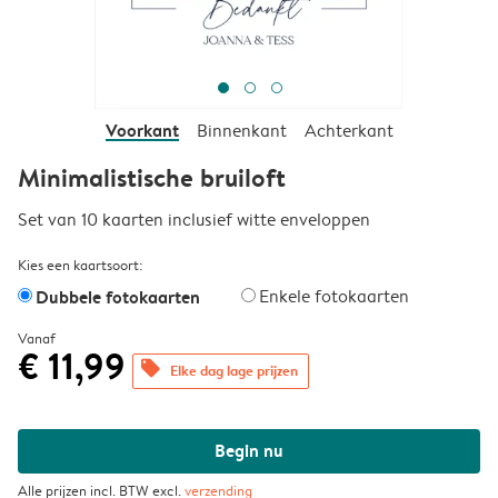
Voorkant
Binnenkant
Achterkant
Minimalistische bruiloft
Set van 10 kaarten inclusief witte enveloppen
Kies een kaartsoort:
Dubbele fotokaarten
Enkele fotokaarten
Vanaf
€ 11,99
offers
Elke dag lage prijzen
Begin nu
Alle prijzen incl. BTW excl.
verzending