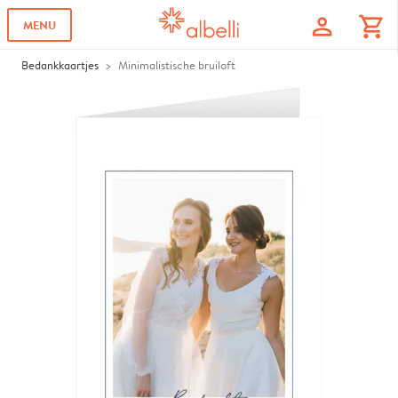
profile
shopping_cart
MENU
Bedankkaartjes
Minimalistische bruiloft