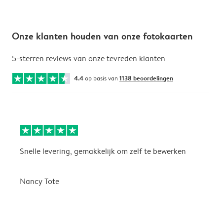
Onze klanten houden van onze fotokaarten
5-sterren reviews van onze tevreden klanten
4.4
op basis van
1138 beoordelingen
Snelle levering, gemakkelijk om zelf te bewerken
D
i
Nancy Tote