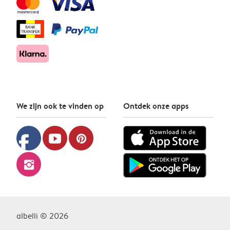
We zijn ook te vinden op
Ontdek onze apps
facebook
youtube
pinterest
instagram
albelli © 2026