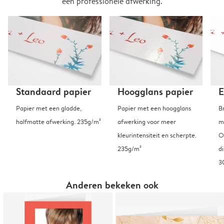
een professionele afwerking.
Standaard papier
Hoogglans papier
E
Papier met een gladde,
Papier met een hoogglans
B
halfmatte afwerking. 235g/m²
afwerking voor meer
m
kleurintensiteit en scherpte.
O
235g/m²
d
3
Anderen bekeken ook