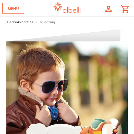
profile
shopping_cart
MENU
Bedankkaartjes
Vliegtuig