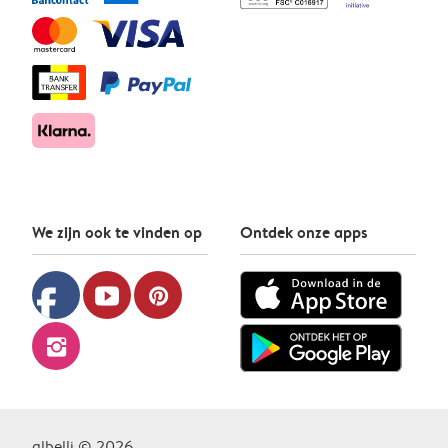
We zijn ook te vinden op
Ontdek onze apps
facebook
youtube
pinterest
instagram
albelli © 2026