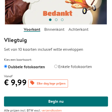
Voorkant
Binnenkant
Achterkant
Vliegtuig
Set van 10 kaarten inclusief witte enveloppen
Kies een kaartsoort:
Dubbele fotokaarten
Enkele fotokaarten
Vanaf
€ 9,99
offers
Elke dag lage prijzen
Begin nu
Alle prijzen incl. BTW excl.
verzendkosten