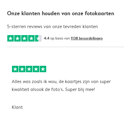
Onze klanten houden van onze fotokaarten
5-sterren reviews van onze tevreden klanten
4.4
op basis van
1138 beoordelingen
Alles was zoals ik wou, de kaartjes zijn van super
W
kwaliteit alsook de foto's. Super blij mee!
t
j
t
Klant