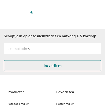
filled-pagination
outlined-paginatio
outlined-paginat
outlined-pagin
outlined-pag
outlined-p
Schrijf je in op onze nieuwsbrief en ontvang € 5 korting!
Inschrijven
Producten
Favorieten
Fotoboek maken
Poster maken