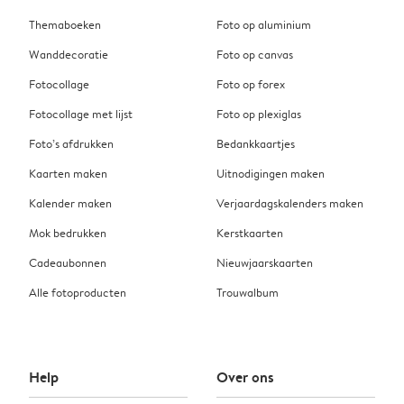
Themaboeken
Foto op aluminium
Wanddecoratie
Foto op canvas
Fotocollage
Foto op forex
Fotocollage met lijst
Foto op plexiglas
Foto’s afdrukken
Bedankkaartjes
Kaarten maken
Uitnodigingen maken
Kalender maken
Verjaardagskalenders maken
Mok bedrukken
Kerstkaarten
Cadeaubonnen
Nieuwjaarskaarten
Alle fotoproducten
Trouwalbum
Help
Over ons