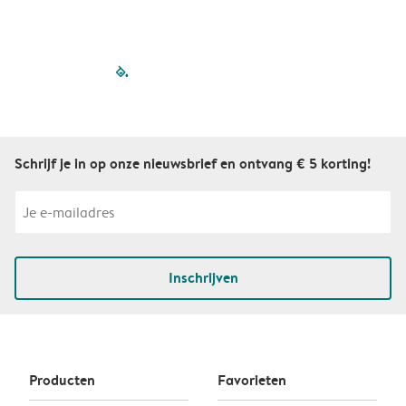
filled-pagination
outlined-paginatio
outlined-paginat
outlined-pagin
outlined-pag
outlined-p
Schrijf je in op onze nieuwsbrief en ontvang € 5 korting!
Inschrijven
Producten
Favorieten