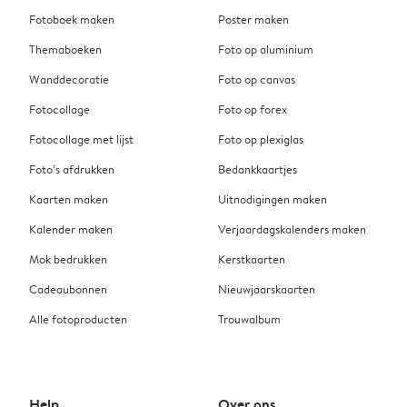
Fotoboek maken
Poster maken
Themaboeken
Foto op aluminium
Wanddecoratie
Foto op canvas
Fotocollage
Foto op forex
Fotocollage met lijst
Foto op plexiglas
Foto’s afdrukken
Bedankkaartjes
Kaarten maken
Uitnodigingen maken
Kalender maken
Verjaardagskalenders maken
Mok bedrukken
Kerstkaarten
Cadeaubonnen
Nieuwjaarskaarten
Alle fotoproducten
Trouwalbum
Help
Over ons