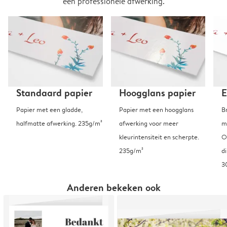
een professionele afwerking.
Standaard papier
Hoogglans papier
E
Papier met een gladde,
Papier met een hoogglans
B
halfmatte afwerking. 235g/m²
afwerking voor meer
m
kleurintensiteit en scherpte.
O
235g/m²
d
3
Anderen bekeken ook