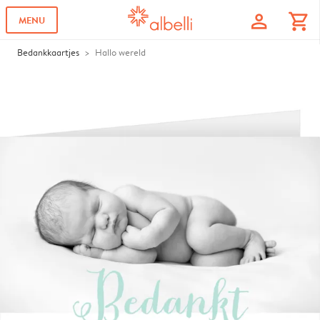
profile
shopping_cart
MENU
Bedankkaartjes
Hallo wereld