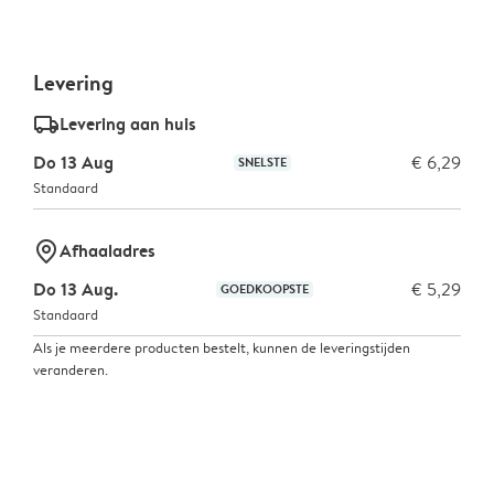
Levering
delivery_standard_v2
Levering aan huis
Do 13 Aug
€ 6,29
SNELSTE
Standaard
marker-pin
Afhaaladres
Do 13 Aug.
€ 5,29
GOEDKOOPSTE
Standaard
Als je meerdere producten bestelt, kunnen de leveringstijden
veranderen.