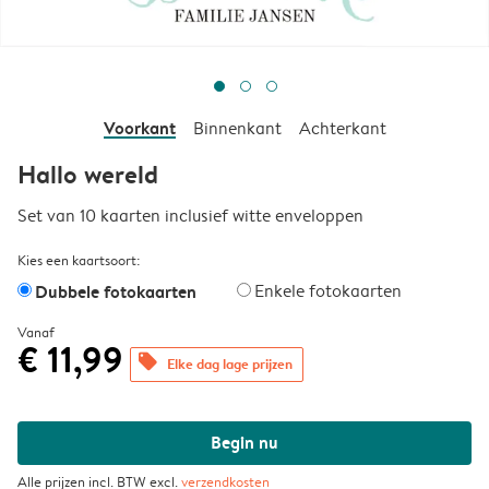
Voorkant
Binnenkant
Achterkant
Hallo wereld
Set van 10 kaarten inclusief witte enveloppen
Kies een kaartsoort:
Dubbele fotokaarten
Enkele fotokaarten
Vanaf
€ 11,99
offers
Elke dag lage prijzen
Begin nu
Alle prijzen incl. BTW excl.
verzendkosten