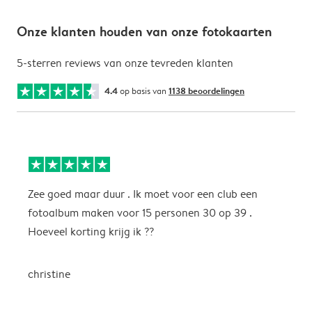
Onze klanten houden van onze fotokaarten
5-sterren reviews van onze tevreden klanten
4.4
op basis van
1138 beoordelingen
Zee goed maar duur . Ik moet voor een club een
M
fotoalbum maken voor 15 personen 30 op 39 .
k
Hoeveel korting krijg ik ??
b
christine
J