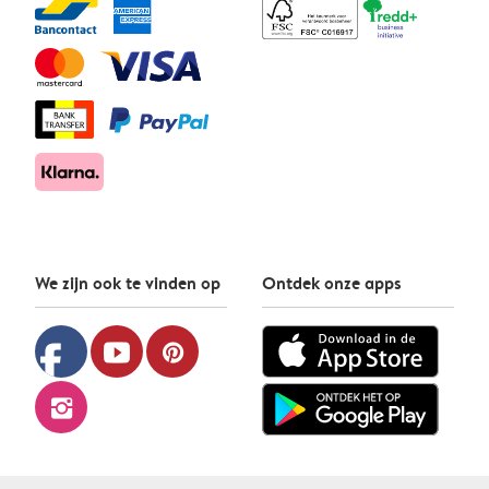
We zijn ook te vinden op
Ontdek onze apps
facebook
youtube
pinterest
instagram