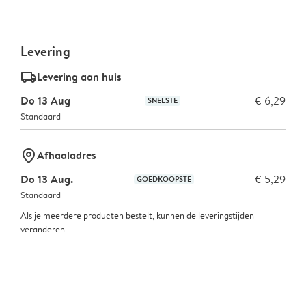
Levering
delivery_standard_v2
Levering aan huis
Do 13 Aug
€ 6,29
SNELSTE
Standaard
marker-pin
Afhaaladres
Do 13 Aug.
€ 5,29
GOEDKOOPSTE
Standaard
Als je meerdere producten bestelt, kunnen de leveringstijden
veranderen.