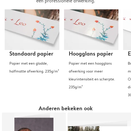
een professionele afwerking.
Standaard papier
Hoogglans papier
E
Papier met een gladde,
Papier met een hoogglans
B
halfmatte afwerking. 235g/m²
afwerking voor meer
m
kleurintensiteit en scherpte.
O
235g/m²
d
3
Anderen bekeken ook