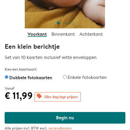
Voorkant
Binnenkant
Achterkant
Een klein berichtje
Set van 10 kaarten inclusief witte enveloppen
Kies een kaartsoort:
Dubbele fotokaarten
Enkele fotokaarten
Vanaf
€ 11,99
offers
Elke dag lage prijzen
Begin nu
Alle prijzen incl. BTW excl.
verzendkosten