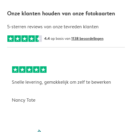
Onze klanten houden van onze fotokaarten
5-sterren reviews van onze tevreden klanten
4.4
op basis van
1138 beoordelingen
Snelle levering, gemakkelijk om zelf te bewerken
D
i
Nancy Tote
filled-pagination
outlined-paginatio
outlined-paginat
outlined-pagin
outlined-pag
outlined-p