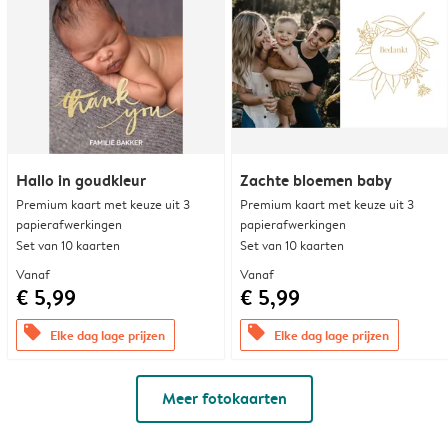
Hallo in goudkleur
Zachte bloemen baby
Premium kaart met keuze uit 3
Premium kaart met keuze uit 3
papierafwerkingen
papierafwerkingen
Set van 10 kaarten
Set van 10 kaarten
Vanaf
Vanaf
€ 5,99
€ 5,99
offers
offers
Elke dag lage prijzen
Elke dag lage prijzen
Meer fotokaarten