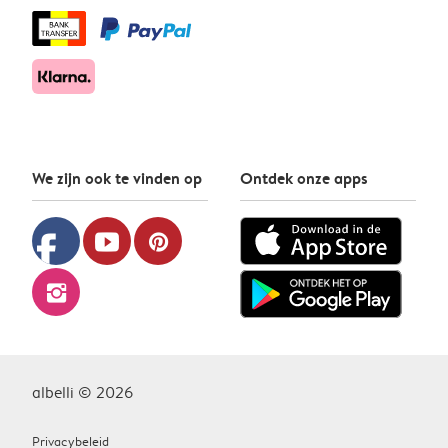
We zijn ook te vinden op
Ontdek onze apps
facebook
youtube
pinterest
instagram
albelli © 2026
Privacybeleid