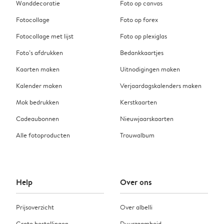
Wanddecoratie
Foto op canvas
Fotocollage
Foto op forex
Fotocollage met lijst
Foto op plexiglas
Foto’s afdrukken
Bedankkaartjes
Kaarten maken
Uitnodigingen maken
Kalender maken
Verjaardagskalenders maken
Mok bedrukken
Kerstkaarten
Cadeaubonnen
Nieuwjaarskaarten
Alle fotoproducten
Trouwalbum
Help
Over ons
Prijsoverzicht
Over albelli
Grote bestellingen
Duurzaamheid