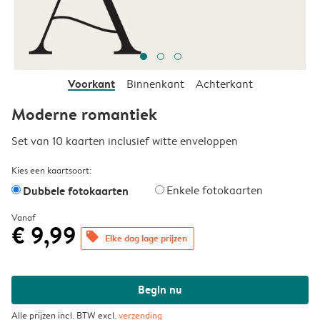
Voorkant
Binnenkant
Achterkant
Moderne romantiek
Set van 10 kaarten inclusief witte enveloppen
Kies een kaartsoort:
Dubbele fotokaarten
Enkele fotokaarten
Vanaf
€ 9,99
offers
Elke dag lage prijzen
Begin nu
Alle prijzen incl. BTW excl.
verzending