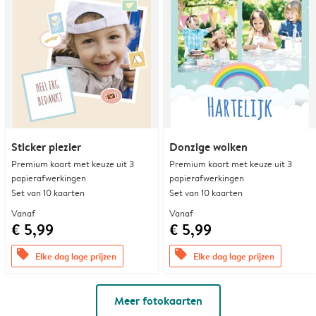
Sticker plezier
Donzige wolken
Premium kaart met keuze uit 3
Premium kaart met keuze uit 3
papierafwerkingen
papierafwerkingen
Set van 10 kaarten
Set van 10 kaarten
Vanaf
Vanaf
€ 5,99
€ 5,99
offers
offers
Elke dag lage prijzen
Elke dag lage prijzen
Meer fotokaarten