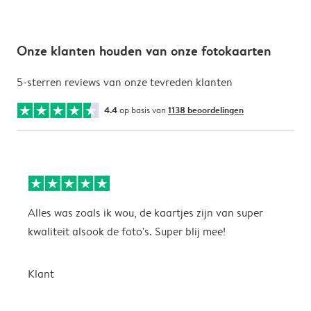
Onze klanten houden van onze fotokaarten
5-sterren reviews van onze tevreden klanten
4.4
op basis van
1138 beoordelingen
Alles was zoals ik wou, de kaartjes zijn van super
W
kwaliteit alsook de foto's. Super blij mee!
t
j
t
Klant