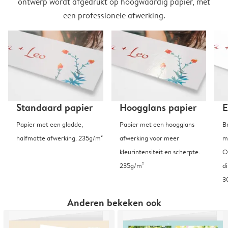
ontwerp wordt afgedrukt op hoogwaardig papier, met
een professionele afwerking.
Standaard papier
Hoogglans papier
E
Papier met een gladde,
Papier met een hoogglans
B
halfmatte afwerking. 235g/m²
afwerking voor meer
m
kleurintensiteit en scherpte.
O
235g/m²
d
3
Anderen bekeken ook