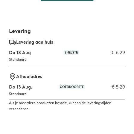
Levering
delivery_standard_v2
Levering aan huis
Do 13 Aug
€ 6,29
SNELSTE
Standaard
marker-pin
Afhaaladres
Do 13 Aug.
€ 5,29
GOEDKOOPSTE
Standaard
Als je meerdere producten bestelt, kunnen de leveringstijden
veranderen.