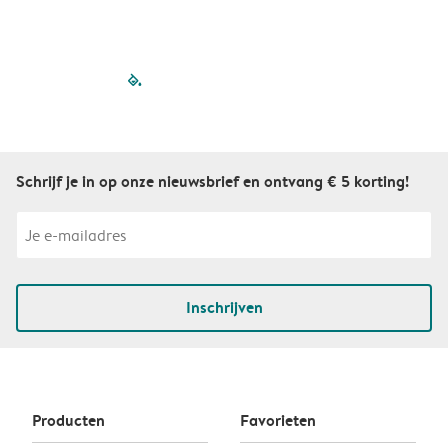
filled-pagination
outlined-paginatio
outlined-paginat
outlined-pagin
outlined-pag
outlined-p
Schrijf je in op onze nieuwsbrief en ontvang € 5 korting!
Inschrijven
Producten
Favorieten