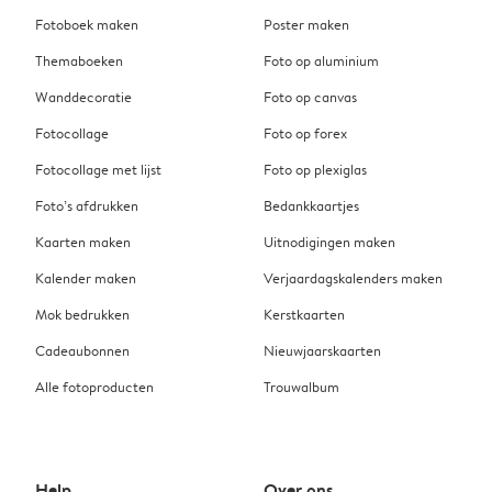
Fotoboek maken
Poster maken
Themaboeken
Foto op aluminium
Wanddecoratie
Foto op canvas
Fotocollage
Foto op forex
Fotocollage met lijst
Foto op plexiglas
Foto’s afdrukken
Bedankkaartjes
Kaarten maken
Uitnodigingen maken
Kalender maken
Verjaardagskalenders maken
Mok bedrukken
Kerstkaarten
Cadeaubonnen
Nieuwjaarskaarten
Alle fotoproducten
Trouwalbum
Help
Over ons