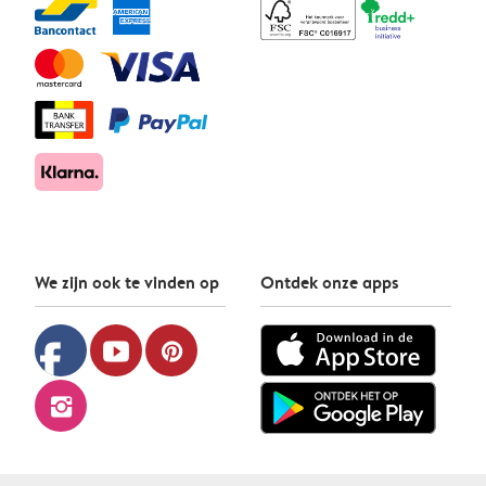
We zijn ook te vinden op
Ontdek onze apps
facebook
youtube
pinterest
instagram