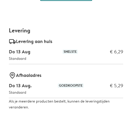
Levering
delivery_standard_v2
Levering aan huis
Do 13 Aug
€ 6,29
SNELSTE
Standaard
marker-pin
Afhaaladres
Do 13 Aug.
€ 5,29
GOEDKOOPSTE
Standaard
Als je meerdere producten bestelt, kunnen de leveringstijden
veranderen.