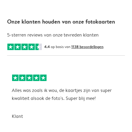
Onze klanten houden van onze fotokaarten
5-sterren reviews van onze tevreden klanten
4.4
op basis van
1138 beoordelingen
Alles was zoals ik wou, de kaartjes zijn van super
W
kwaliteit alsook de foto's. Super blij mee!
t
j
t
Klant