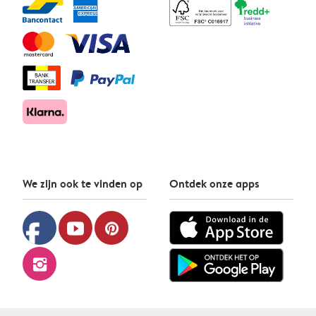
We zijn ook te vinden op
Ontdek onze apps
facebook
youtube
pinterest
instagram