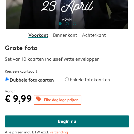
Voorkant
Binnenkant
Achterkant
Grote foto
Set van 10 kaarten inclusief witte enveloppen
Kies een kaartsoort:
Dubbele fotokaarten
Enkele fotokaarten
Vanaf
€ 9,99
offers
Elke dag lage prijzen
Begin nu
Alle prijzen incl. BTW excl.
verzending