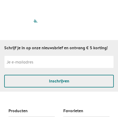
filled-pagination
outlined-paginatio
outlined-paginat
outlined-pagin
outlined-pag
outlined-p
Schrijf je in op onze nieuwsbrief en ontvang € 5 korting!
Inschrijven
Producten
Favorieten