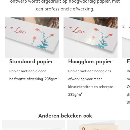
ontwerp wordt afgedrukt op hoogwaardig papier, met
een professionele afwerking.
Standaard papier
Hoogglans papier
E
Papier met een gladde,
Papier met een hoogglans
B
halfmatte afwerking. 235g/m²
afwerking voor meer
m
kleurintensiteit en scherpte.
O
235g/m²
d
3
Anderen bekeken ook