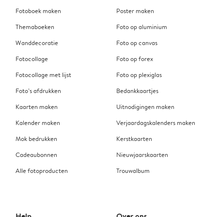
Fotoboek maken
Poster maken
Themaboeken
Foto op aluminium
Wanddecoratie
Foto op canvas
Fotocollage
Foto op forex
Fotocollage met lijst
Foto op plexiglas
Foto’s afdrukken
Bedankkaartjes
Kaarten maken
Uitnodigingen maken
Kalender maken
Verjaardagskalenders maken
Mok bedrukken
Kerstkaarten
Cadeaubonnen
Nieuwjaarskaarten
Alle fotoproducten
Trouwalbum
Help
Over ons